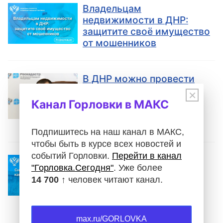
Владельцам
недвижимости в ДНР:
защитите своё имущество
от мошенников
В ДНР можно провести
государственную
×
регистрацию прав на
Канал Горловки в МАКС
недвижимость в
электронном виде
Подпишитесь на наш канал в МАКС,
чтобы быть в курсе всех новостей и
событий Горловки.
Перейти в канал
Снятие с кадастрового
"Горловка.Сегодня"
. Уже более
учета: как действовать,
14 700 ↑
человек читают канал.
если объект
недвижимости перестал
существовать
max.ru/GORLOVKA