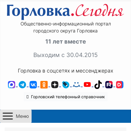
Общественно-информационный портал
городского округа Горловка
11 лет вместе
Выходим с 30.04.2015
Горловка в соцсетях и мессенджерах
MAX
Telegram
ВКонтакте
Одноклассники
Дзен
LiveJournal
Мой Мир
YouTube
TikTok
Rutu
VK
Горловский телефонный справочник
Меню