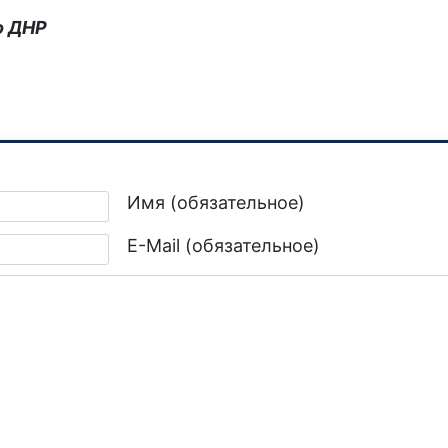
о ДНР
ктов в Горловке
Имя (обязательное)
E-Mail (обязательное)