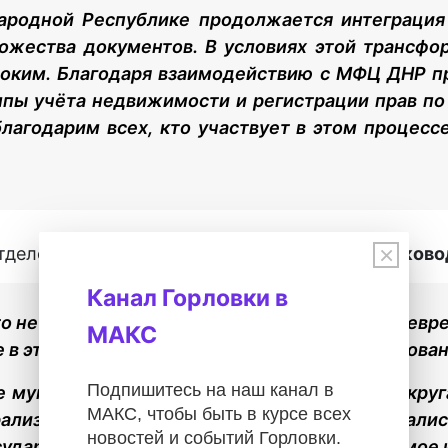
родной Республике продолжается интеграция 
ожества документов. В условиях этой трансфо
соким. Благодаря взаимодействию с МФЦ ДНР п
мпы учёта недвижимости и регистрации прав по 
агодарим всех, кто участвует в этом процессе
×
отделения МФЦ ДНР прокомментировала и
руково
Канал Горловки в
о не все предусмотренные меры, а лишь своевр
МАКС
 в этой части предоставления услуг продиктова
Подпишитесь на наш канал в
зе муниципальных образований городского окру
МАКС, чтобы быть в курсе всех
рализованное выездное обслуживание специали
новостей и событий Горловки.
осударственная регистрация прав на недвижимое