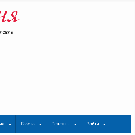
ловка
be
K Видео
ия
Газета
Рецепты
Войти