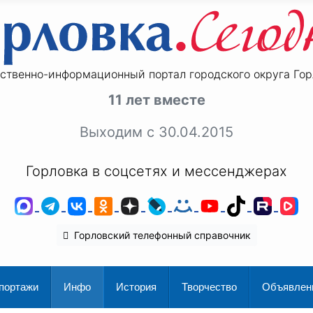
ственно-информационный портал городского округа Гор
11 лет вместе
Выходим с 30.04.2015
Горловка в соцсетях и мессенджерах
MAX
Telegram
ВКонтакте
Одноклассники
Дзен
LiveJournal
Мой Мир
YouTube
TikTok
Rutu
V
Горловский телефонный справочник
портажи
Инфо
История
Творчество
Объявлен