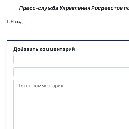
Пресс-служба Управления Росреестра п
Предыдущий: Информационная поддержка социальных прое
Назад
Добавить комментарий
Текст комментария