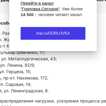
Перейти в канал
"Горловка.Сегодня"
. Уже более
14 500 ↑
человек читают канал.
собый режим работы с 1 марта 2026 года:
 Раздольная, 28 А;
max.ru/GORLOVKA
. Жарикова, 15;
-т Киевский, 63;
ульвар Шевченко, 17;
 ул. Металлургическая, 43;
л. Ленина, 92/9;
л. Герцена, 15;
 пр-кт. Нахимова, 172;
. Садовая, 14;
 ул. Ленинградская, 8.
распределения нагрузки, ускорения процесса р