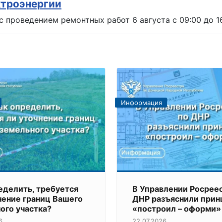
ктроэнергии
с проведением ремонтных работ 6 августа с 09:00 до 1
Информация
еделить, требуется
В Управлении Росрее
нение границ Вашего
ДНР разъяснили прин
ого участка?
«построил – оформи»
6
22.07.2026