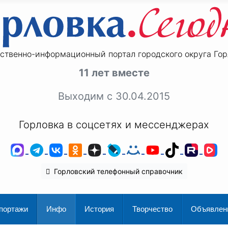
ственно-информационный портал городского округа Гор
11 лет вместе
Выходим с 30.04.2015
Горловка в соцсетях и мессенджерах
MAX
Telegram
ВКонтакте
Одноклассники
Дзен
LiveJournal
Мой Мир
YouTube
TikTok
Rutu
V
Горловский телефонный справочник
портажи
Инфо
История
Творчество
Объявлен