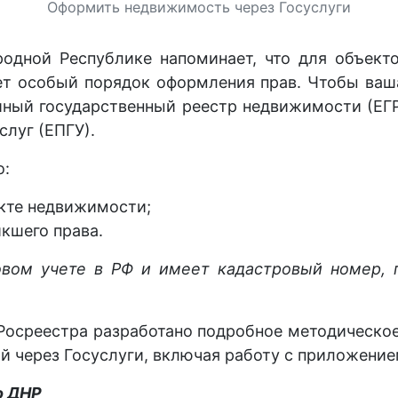
Оформить недвижимость через Госуслуги
родной Республике напоминает, что для объект
ет особый порядок оформления прав. Чтобы ва
иный государственный реестр недвижимости (ЕГР
слуг (ЕПГУ).
о:
екте недвижимости;
икшего права.
овом учете в РФ и имеет кадастровый номер, п
 Росреестра разработано подробное методическо
й через Госуслуги, включая работу с приложение
о ДНР