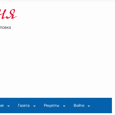
ловка
be
K Видео
ия
Газета
Рецепты
Войти