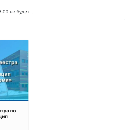
6:00 не будет…
стра по
цип