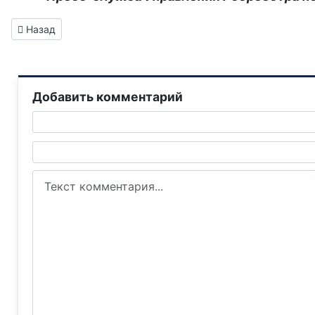
Предыдущий: Рекомендации по публикации в СМИ сведений 
Назад
Добавить комментарий
Текст комментария