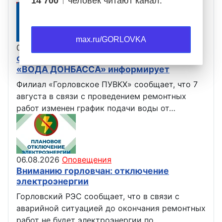
14 700 ↑
человек читают канал.
max.ru/GORLOVKA
07.08.2026
Оповещения
Филиал «Горловское ПУВКХ» ГУП ДНР
«ВОДА ДОНБАССА» информирует
Филиал «Горловское ПУВКХ» сообщает, что 7
августа в связи с проведением ремонтных
работ изменен график подачи воды от…
06.08.2026
Оповещения
Вниманию горловчан: отключение
электроэнергии
Горловский РЭС сообщает, что в связи с
аварийной ситуацией до окончания ремонтных
работ не будет электроэнергии по…