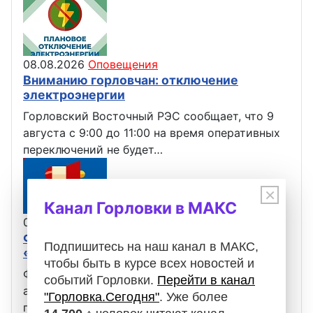
08.08.2026
Оповещения
Вниманию горловчан: отключение
электроэнергии
Горловский Восточный РЭС сообщает, что 9
августа с 9:00 до 11:00 на время оперативных
переключений не будет…
×
Канал Горловки в МАКС
07.08.2026
Оповещения
Филиал «Горловское ПУВКХ» ГУП ДНР
Подпишитесь на наш канал в МАКС,
«ВОДА ДОНБАССА» информирует
чтобы быть в курсе всех новостей и
Филиал «Горловское ПУВКХ» сообщает, что 8
событий Горловки.
Перейти в канал
августа с 04:00 до 10:00 в связи с изменением
"Горловка.Сегодня"
. Уже более
графика работы фильтровальной…