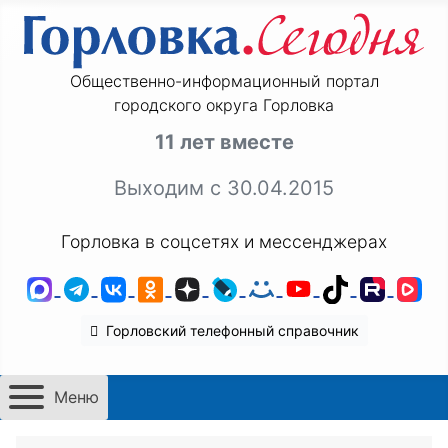
Общественно-информационный портал
городского округа Горловка
11 лет вместе
Выходим с 30.04.2015
Горловка в соцсетях и мессенджерах
MAX
Telegram
ВКонтакте
Одноклассники
Дзен
LiveJournal
Мой Мир
YouTube
TikTok
Rutu
VK
Горловский телефонный справочник
Меню