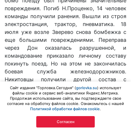
бомб поезду был причинены значительные
повреждения. Погиб Н.Проценко, 14 человек
команды получили ранения. Вышли из строя
электростанция, трактор, пневматика. 18
июля уже возле Зверево снова бомбежка с
еще большими повреждениями. Переправа
через Дон оказалась разрушенной, и
командование приказало личному составу
покинуть поезд. Но на этом не закончилась
боевая служба железнодорожников.
Никитовцы получили другой состав с
привычным седьмым номером и с теми же
Сайт издания "Горловка.Сегодня" (
gorlovka.su
) использует
файлы cookie и сервис веб-аналитики Яндекс.Метрика.
заданиями. К новым подвигам повел его
Продолжая использование сайта, вы подтверждаете свое
прежний начальник А.И.Панков
согласие на обработку файлов cookie. Ознакомьтесь с нашей
Политикой обработки файлов cookie
.
1 сентября 1941 года начались занятия в
Согласен
школах. Некоторые школьные здания к этому