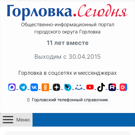
Общественно-информационный портал
городского округа Горловка
11 лет вместе
Выходим с 30.04.2015
Горловка в соцсетях и мессенджерах
MAX
Telegram
ВКонтакте
Одноклассники
Дзен
LiveJournal
Мой Мир
YouTube
TikTok
Rutu
VK
Горловский телефонный справочник
Меню