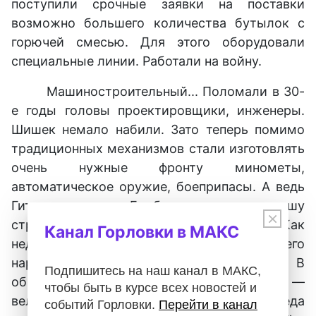
поступили срочные заявки на поставки
возможно большего количества бутылок с
горючей смесью. Для этого оборудовали
специальные линии. Работали на войну.
Машиностроительный... Поломали в 30-
е годы головы проектировщики, инженеры.
Шишек немало набили. Зато теперь помимо
традиционных механизмов стали изготовлять
очень нужные фронту минометы,
автоматическое оружие, боеприпасы. А ведь
Гитлер, начиная «Барбароссу», назвал нашу
×
страну колоссом на глиняных ногах. Как
Канал Горловки в МАКС
недооценил он довоенные достижения нашего
народа и как позорно просчитался! В
Подпишитесь на наш канал в МАКС,
обретенном могуществе страны —
чтобы быть в курсе всех новостей и
величайшая заслуга советских людей. Соседа
событий Горловки.
Перейти в канал