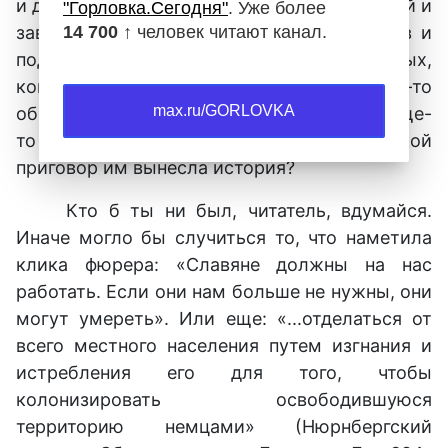
и дальнего незнакомого труженика, пахарей и
"Горловка.Сегодня"
. Уже более
14 700 ↑
человек читают канал.
заводчан, мужчин и женщин, пенсионеров и
подростков, грузчиков и ученых,
конструкторов и поэтов... ВСЕХ! Кто-то
max.ru/GORLOVKA
обоснованно переспросит: всех ли? Вообще-
то были и другие. Но сколько? И какой
приговор им вынесла история?
Кто б ты ни был, читатель, вдумайся.
Иначе могло бы случиться то, что наметила
клика фюрера: «Славяне должны на нас
работать. Если они нам больше не нужны, они
могут умереть». Или еще: «...отделаться от
всего местного населения путем изгнания и
истребления его для того, чтобы
колонизировать освободившуюся
территорию немцами» (Нюрнбергский