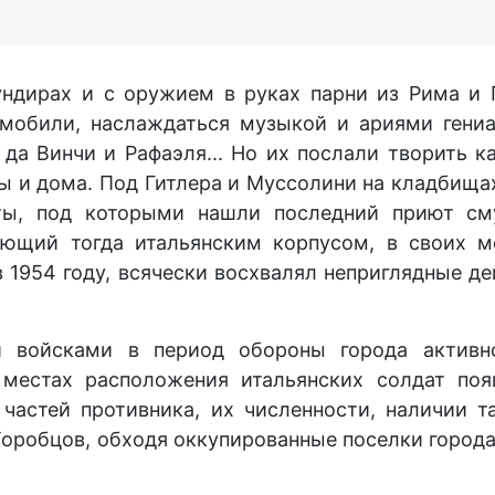
ндирах и с оружием в руках парни из Рима и 
мобили, наслаждаться музыкой и ариями гениа
а Винчи и Рафаэля... Но их послали творить к
 и дома. Под Гитлера и Муссолини на кладбища
ты, под которыми нашли последний приют сму
ующий тогда итальянским корпусом, в своих 
в 1954 году, всячески восхвалял неприглядные д
 войсками в период обороны города активно
местах расположения итальянских солдат поя
астей противника, их численности, наличии та
оробцов, обходя оккупированные поселки города