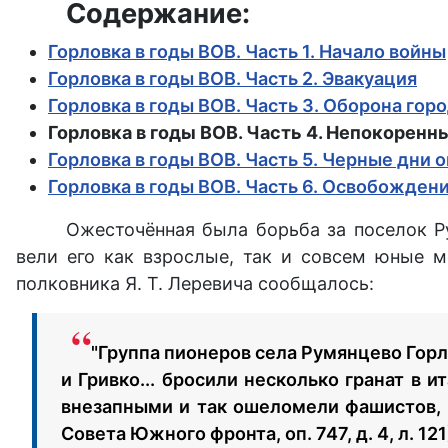
Содержание:
Горловка в годы ВОВ. Часть 1. Начало войны
Горловка в годы ВОВ. Часть 2. Эвакуация
Горловка в годы ВОВ. Часть 3. Оборона гор
Горловка в годы ВОВ. Часть 4. Непокоренн
Горловка в годы ВОВ. Часть 5. Черные дни 
Горловка в годы ВОВ. Часть 6. Освобожден
Ожесточённая была борьба за поселок Ру
вели его как взрослые, так и совсем юные 
полковника Я. Т. Леревича сообщалось:
"Группа пионеров села Румянцево Горл
и Гривко... бросили несколько гранат в 
внезапными и так ошеломели фашистов, 
Совета Южного фронта, оп. 747, д. 4, л. 121