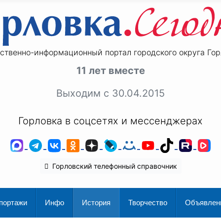
ственно-информационный портал городского округа Гор
11 лет вместе
Выходим с 30.04.2015
Горловка в соцсетях и мессенджерах
MAX
Telegram
ВКонтакте
Одноклассники
Дзен
LiveJournal
Мой Мир
YouTube
TikTok
Rutu
V
Горловский телефонный справочник
портажи
Инфо
История
Творчество
Объявлен