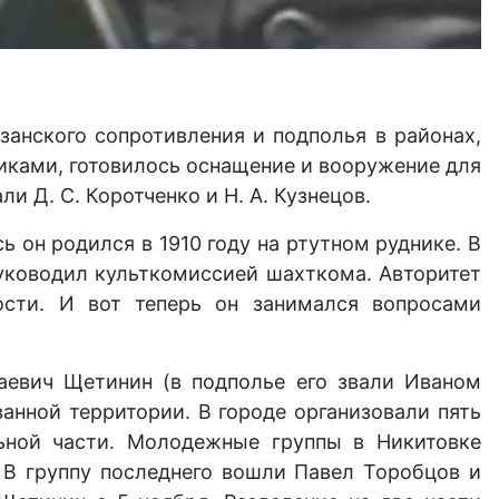
занского сопротивления и подполья в районах,
иками, готовилось оснащение и вооружение для
и Д. С. Коротченко и Н. А. Кузнецов.
 он родился в 1910 году на ртутном руднике. В
 руководил культкомиссией шахткома. Авторитет
ости. И вот теперь он занимался вопросами
аевич Щетинин (в подполье его звали Иваном
анной территории. В городе организовали пять
льной части. Молодежные группы в Никитовке
 В группу последнего вошли Павел Торобцов и