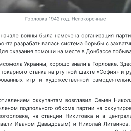
Горловка 1942 год. Непокоренные
начале войны была намечена организация парти
онта разрабатывалась система борьбы с захватч
 Для оказания помощи на месте в Донбассе побывал
мсомола Украины, хорошо знали в Горловке. Здесь
е токарного станка на ртутной шахте «София» и
ированных игр и художественной самодеятельн
отивлением оккупантам возглавил Семен Никол
леном подпольного обкома партии на оккупиров
овогорловке, на станции Никитовка и в центра
 звали Иваном Давыдовым) и Николай Литвинов.