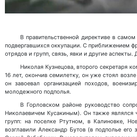
В правительственной директиве в самом 
подвергавшихся оккупации. С приближением фр
отрядов и групп, связь, явки и другие аспекты.
Николая Кузнецова, второго секретаря ко
16 лет, окончив семилетку, он уже стоял возл
он завоевал организацией походов, воениз
молодежного подполья.
В Горловском районе руководство сопр
Николаевичем Кусакиным). Он также являлся ч
групп: на поселке Ртутном, в Калиновке, Н
возглавили Александр Бутов (в подполье его