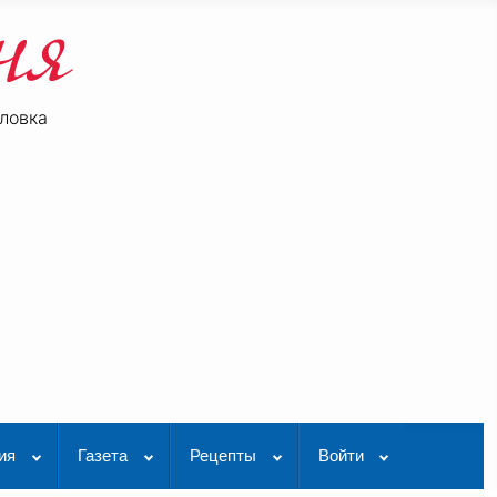
ловка
be
K Видео
ия
Газета
Рецепты
Войти