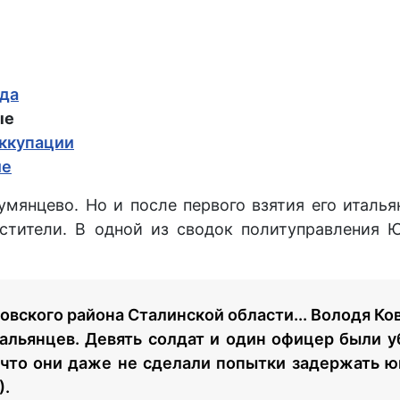
ода
ые
оккупации
ие
мянцево. Но и после первого взятия его италь
мстители. В одной из сводок политуправления 
овского района Сталинской области... Володя К
итальянцев. Девять солдат и один офицер были 
что они даже не сделали попытки задержать ю
).