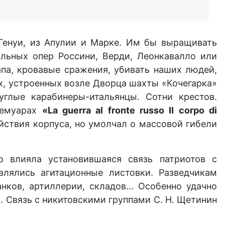
Генуи, из Апулии и Марке. Им бы выращивать
льных опер Россини, Верди, Леонкавалло или
апа, кровавые сражения, убивать наших людей,
х, устроенных возле Дворца шахты «Кочегарка»
глые карабинеры-итальянцы. Сотни крестов.
мемуарах
«La guerra al fronte russo II corpo di
ействия корпуса, но умолчал о массовой гибели
 влияла установившаяся связь патриотов с
влялись агитационные листовки. Разведчикам
нков, артиллерии, складов... Особенно удачно
. Связь с никитовскими группами С. Н. Щетинин