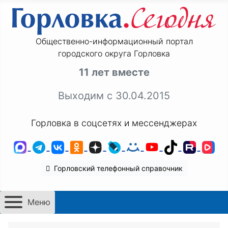
Общественно-информационный портал
городского округа Горловка
11 лет вместе
Выходим с 30.04.2015
Горловка в соцсетях и мессенджерах
MAX
Telegram
ВКонтакте
Одноклассники
Дзен
LiveJournal
Мой Мир
YouTube
TikTok
Rutu
VK
Горловский телефонный справочник
Меню