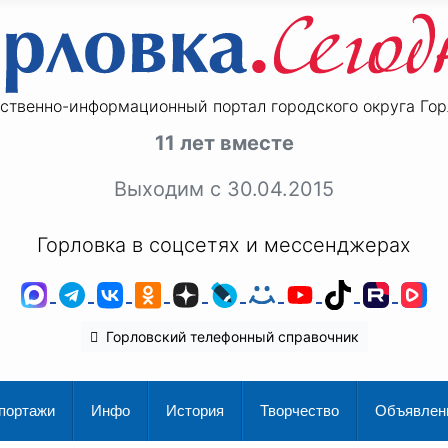
ственно-информационный портал городского округа Гор
11 лет вместе
Выходим с 30.04.2015
Горловка в соцсетях и мессенджерах
MAX
Telegram
ВКонтакте
Одноклассники
Дзен
LiveJournal
Мой Мир
YouTube
TikTok
Rutu
V
Горловский телефонный справочник
портажи
Инфо
История
Творчество
Объявлен