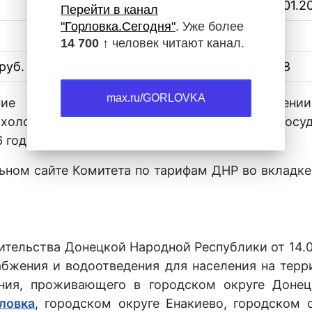
с 01.01.
Перейти в канал
"Горловка.Сегодня"
. Уже более
21,13
14 700 ↑
человек читают канал.
б. за 1 куб. метр (без учета НДС)
20,58
max.ru/GORLOVKA
ние от 28.08.2025 № 8/2 «Об установлении
холодного водоснабжения и водоотведения Госу
 год».
ом сайте Комитета по тарифам ДНР во вкладке –
ительства Донецкой Народной Республики от 14.
бжения и водоотведения для населения на тер
ния, проживающего в городском округе Донецк
ловка
, городском округе Енакиево, городском о