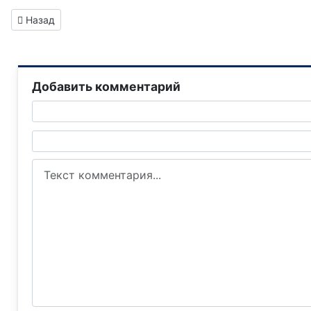
Предыдущий: «Горловка.Сегодня» — первое СМИ Горловки, 
Назад
Добавить комментарий
Текст комментария