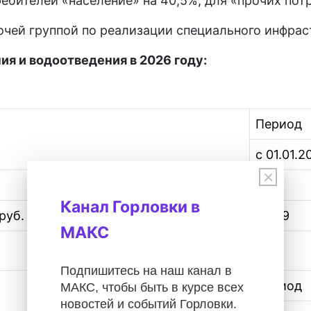
ребителей «население» на 40,5%, для «прочих пот
чей группой по реализации специального инфрас
я и водоотведения в 2026 году:
Период
с 01.01.
×
41,14
Канал Горловки в
б. за 1 куб. метр (без учета НДС)
34,29
МАКС
Подпишитесь на наш канал в
Период
МАКС, чтобы быть в курсе всех
новостей и событий Горловки.