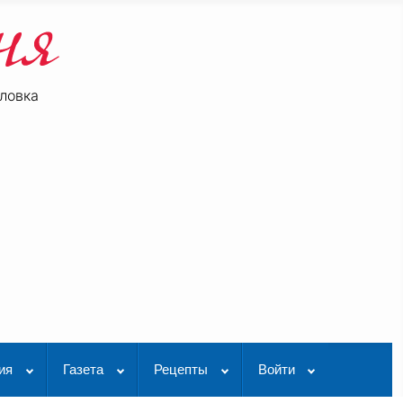
ловка
be
K Видео
ия
Газета
Рецепты
Войти