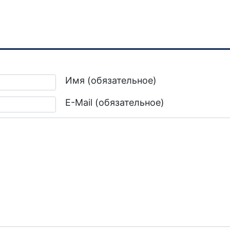
запустившее канал в MAX
Имя (обязательное)
E-Mail (обязательное)