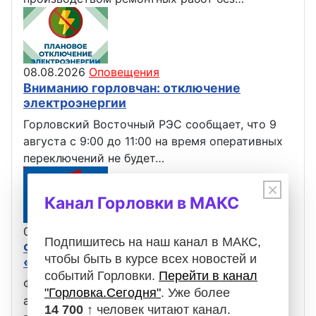
08.08.2026
Оповещения
Вниманию горловчан: отключение
электроэнергии
Горловский Восточный РЭС сообщает, что 9
августа с 9:00 до 11:00 на время оперативных
переключений не будет…
×
Канал Горловки в МАКС
07.08.2026
Оповещения
Подпишитесь на наш канал в МАКС,
Филиал «Горловское ПУВКХ» ГУП ДНР
чтобы быть в курсе всех новостей и
«ВОДА ДОНБАССА» информирует
событий Горловки.
Перейти в канал
Филиал «Горловское ПУВКХ» сообщает, что 8
"Горловка.Сегодня"
. Уже более
августа с 04:00 до 10:00 в связи с изменением
14 700 ↑
человек читают канал.