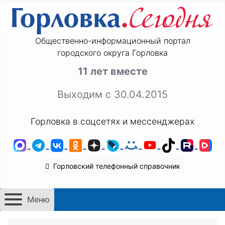
Общественно-информационный портал
городского округа Горловка
11 лет вместе
Выходим с 30.04.2015
Горловка в соцсетях и мессенджерах
MAX
Telegram
ВКонтакте
Одноклассники
Дзен
LiveJournal
Мой Мир
YouTube
TikTok
Rutu
VK
Горловский телефонный справочник
Меню