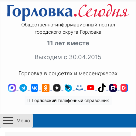
Общественно-информационный портал
городского округа Горловка
11 лет вместе
Выходим с 30.04.2015
Горловка в соцсетях и мессенджерах
MAX
Telegram
ВКонтакте
Одноклассники
Дзен
LiveJournal
Мой Мир
YouTube
TikTok
Rutu
VK
Горловский телефонный справочник
Меню