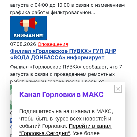
августа с 04:00 до 10:00 в связи с изменением
графика работы фильтровальной…
07.08.2026
Оповещения
Филиал «Горловское ПУВКХ» ГУП ДНР
«ВОДА ДОНБАССА» информирует
Филиал «Горловское ПУВКХ» сообщает, что 7
августа в связи с проведением ремонтных
работ изменен график подачи воды от…
×
Канал Горловки в МАКС
Подпишитесь на наш канал в МАКС,
06.08.2026
Оповещения
чтобы быть в курсе всех новостей и
Вниманию горловчан: отключение
событий Горловки.
Перейти в канал
электроэнергии
"Горловка.Сегодня"
. Уже более
Горловский РЭС сообщает, что в связи с