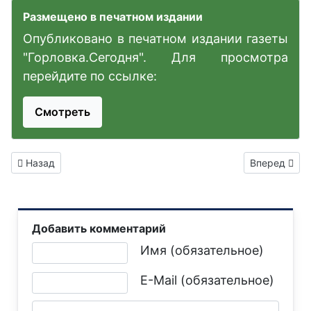
Размещено в печатном издании
Опубликовано в печатном издании газеты
"Горловка.Сегодня". Для просмотра
перейдите по ссылке:
Смотреть
Предыдущий: В отделениях МФЦ Горловки сократят время о
Следующий: 
Назад
Вперед
Добавить комментарий
Текст комментария
Имя (обязательное)
E-Mail (обязательное)