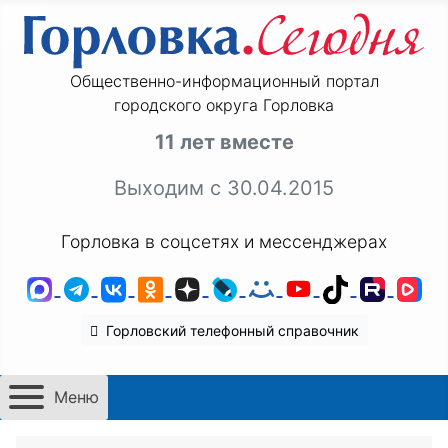
Общественно-информационный портал
городского округа Горловка
11 лет вместе
Выходим с 30.04.2015
Горловка в соцсетях и мессенджерах
MAX
Telegram
ВКонтакте
Одноклассники
Дзен
LiveJournal
Мой Мир
YouTube
TikTok
Rutu
VK
Горловский телефонный справочник
Меню