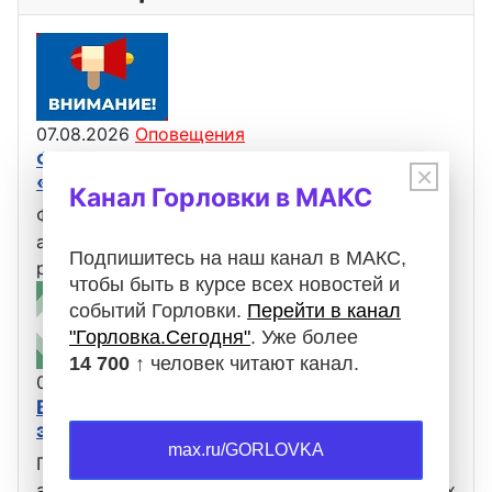
07.08.2026
Оповещения
Филиал «Горловское ПУВКХ» ГУП ДНР
×
«ВОДА ДОНБАССА» информирует
Канал Горловки в МАКС
Филиал «Горловское ПУВКХ» сообщает, что 7
августа в связи с проведением ремонтных
Подпишитесь на наш канал в МАКС,
работ изменен график подачи воды от…
чтобы быть в курсе всех новостей и
событий Горловки.
Перейти в канал
"Горловка.Сегодня"
. Уже более
14 700 ↑
человек читают канал.
06.08.2026
Оповещения
Вниманию горловчан: отключение
электроэнергии
max.ru/GORLOVKA
Горловский РЭС сообщает, что в связи с
аварийной ситуацией до окончания ремонтных