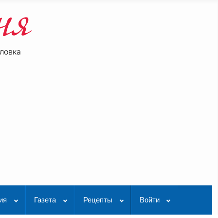
ловка
be
K Видео
ия
Газета
Рецепты
Войти