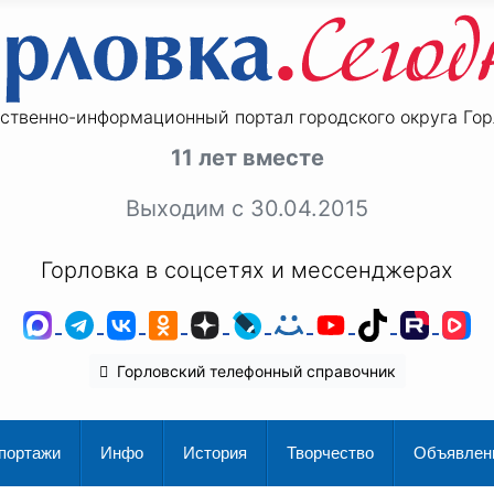
ственно-информационный портал городского округа Гор
11 лет вместе
Выходим с 30.04.2015
Горловка в соцсетях и мессенджерах
MAX
Telegram
ВКонтакте
Одноклассники
Дзен
LiveJournal
Мой Мир
YouTube
TikTok
Rutu
V
Горловский телефонный справочник
портажи
Инфо
История
Творчество
Объявлен