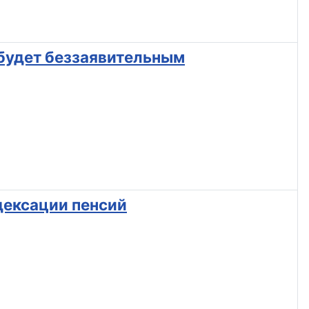
 будет беззаявительным
дексации пенсий