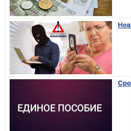
Нов
Сро