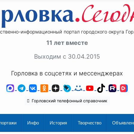
ственно-информационный портал городского округа Гор
11 лет вместе
Выходим с 30.04.2015
Горловка в соцсетях и мессенджерах
MAX
Telegram
ВКонтакте
Одноклассники
Дзен
LiveJournal
Мой Мир
YouTube
TikTok
Rutu
V
Горловский телефонный справочник
портажи
Инфо
История
Творчество
Объявлен