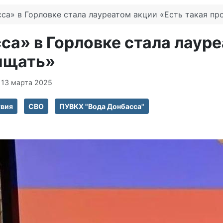
са» в Горловке стала лауреатом акции «Есть такая п
а» в Горловке стала лауре
ищать»
 13 марта 2025
вия
СВО
ПУВКХ "Вода Донбасса"