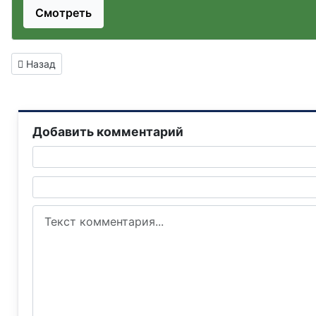
Смотреть
Предыдущий: Глава города-побратима Елец Евгений Боровск
Назад
Добавить комментарий
Текст комментария