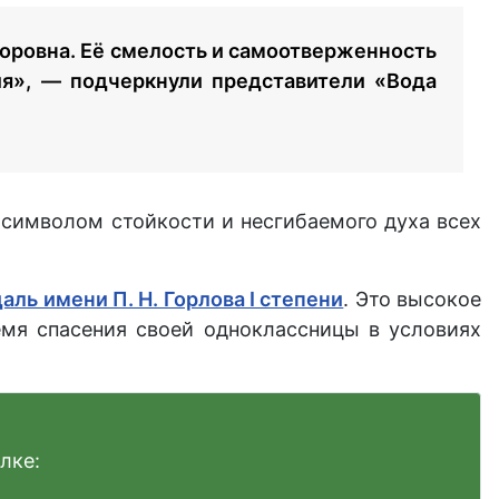
торовна. Её смелость и самоотверженность
ия», — подчеркнули представители «Вода
 символом стойкости и несгибаемого духа всех
аль имени П. Н. Горлова I степени
. Это высокое
мя спасения своей одноклассницы в условиях
лке: