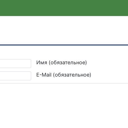
их посетил Горловку с рабочим визитом
Имя (обязательное)
E-Mail (обязательное)