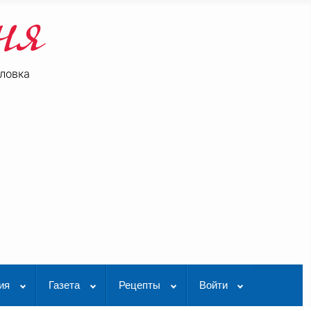
ловка
be
K Видео
ия
Газета
Рецепты
Войти