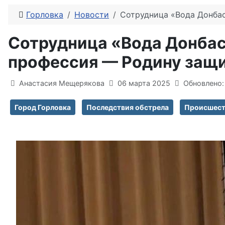
Горловка
Новости
Сотрудница «Вода Донбас
Сотрудница «Вода Донбасс
профессия — Родину защ
Информация о материале
Анастасия Мещерякова
06 марта 2025
Обновлено:
Город Горловка
Последствия обстрела
Происшест