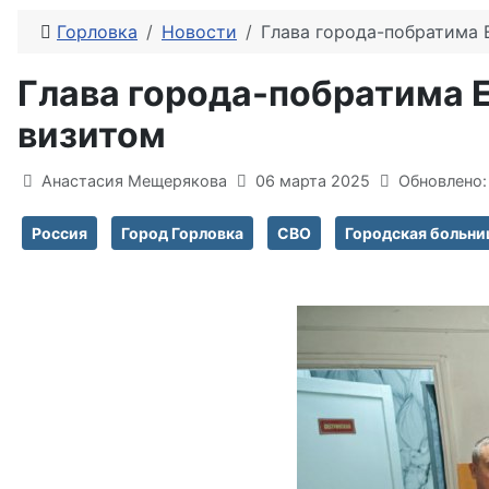
Горловка
Новости
Глава города-побратима 
Глава города-побратима Е
визитом
Информация о материале
Анастасия Мещерякова
06 марта 2025
Обновлено:
Россия
Город Горловка
СВО
Городская больни