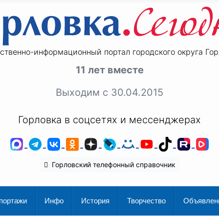
ственно-информационный портал городского округа Гор
11 лет вместе
Выходим с 30.04.2015
Горловка в соцсетях и мессенджерах
MAX
Telegram
ВКонтакте
Одноклассники
Дзен
LiveJournal
Мой Мир
YouTube
TikTok
Rutu
V
Горловский телефонный справочник
портажи
Инфо
История
Творчество
Объявлен