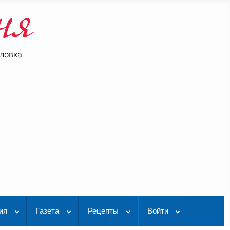
ловка
be
K Видео
ия
Газета
Рецепты
Войти