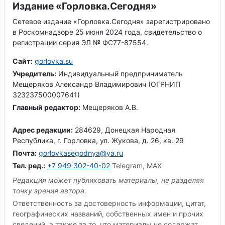
Издание «Горловка.Сегодня»
Сетевое издание «Горловка.Сегодня» зарегистрировано
в Роскомнадзоре 25 июня 2024 года, свидетельство о
регистрации серия ЭЛ № ФС77-87554.
Сайт:
gorlovka.su
Учредитель:
Индивидуальный предприниматель
Мещеряков Александр Владимирович (ОГРНИП
323237500007641)
Главный редактор:
Мещеряков А.В.
Адрес редакции:
284629, Донецкая Народная
Республика, г. Горловка, ул. Жукова, д. 26, кв. 29
Почта:
gorlovkasegodnya@ya.ru
Тел. ред.:
+7 949 302-40-02
Telegram, MAX
Редакция может публиковать материалы, не разделяя
точку зрения автора.
Ответственность за достоверность информации, цитат,
географических названий, собственных имен и прочих
сведений, а также за то, что материалы не содержат