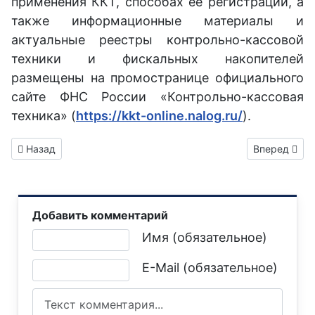
применения ККТ, способах ее регистрации, а
также информационные материалы и
актуальные реестры контрольно-кассовой
техники и фискальных накопителей
размещены на промостранице официального
сайте ФНС России «Контрольно-кассовая
техника» (
https://kkt-online.nalog.ru/
).
Предыдущий: У жительницы Горловки мошенники похители 6
Следующий: 
Назад
Вперед
Добавить комментарий
Текст комментария
Имя (обязательное)
E-Mail (обязательное)