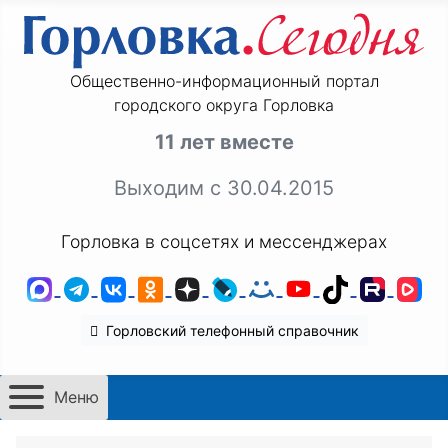
Общественно-информационный портал
городского округа Горловка
11 лет вместе
Выходим с 30.04.2015
Горловка в соцсетях и мессенджерах
MAX
Telegram
ВКонтакте
Одноклассники
Дзен
LiveJournal
Мой Мир
YouTube
TikTok
Rutu
VK
Горловский телефонный справочник
Меню