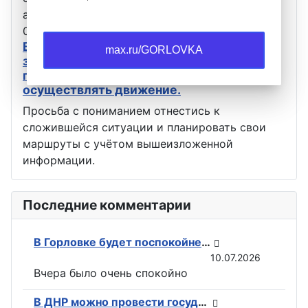
августа с 09:00 до 15:00 не будет…
05.08.2026
Оповещения
В связи с проведением ремонтных работ
max.ru/GORLOVKA
завтра, 6 августа, автобусы, следующие
по маршрутам 16 и 18, не будут
осуществлять движение.
Просьба с пониманием отнестись к
сложившейся ситуации и планировать свои
маршруты с учётом вышеизложенной
информации.
Последние комментарии
В Горловке будет поспокойней: ВС РФ возвели флаги на всех ключевых точках при освобождении Константиновки
10.07.2026
Вчера было очень спокойно
В ДНР можно провести государственную регистрацию прав на недвижимость в электронном виде