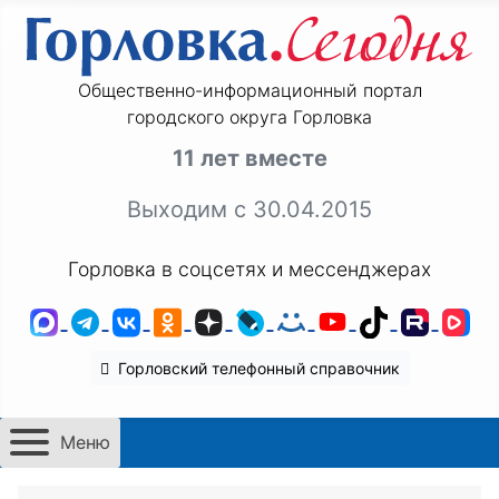
Общественно-информационный портал
городского округа Горловка
11 лет вместе
Выходим с 30.04.2015
Горловка в соцсетях и мессенджерах
MAX
Telegram
ВКонтакте
Одноклассники
Дзен
LiveJournal
Мой Мир
YouTube
TikTok
Rutu
VK
Горловский телефонный справочник
Меню