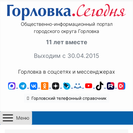
Общественно-информационный портал
городского округа Горловка
11 лет вместе
Выходим с 30.04.2015
Горловка в соцсетях и мессенджерах
MAX
Telegram
ВКонтакте
Одноклассники
Дзен
LiveJournal
Мой Мир
YouTube
TikTok
Rutu
VK
Горловский телефонный справочник
Меню