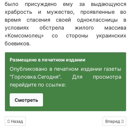
было присуждено ему за выдающуюся
храбрость и мужество, проявленные во
время спасения своей одноклассницы в
условиях обстрела жилого массива
«Комсомолец» со стороны украинских
боевиков.
Размещено в печатном издании
Опубликовано в печатном издании газеты
"Горловка.Сегодня". Для просмотра
перейдите по ссылке:
Смотреть
Предыдущий: Администрация г.о. Горловка ДНР информируе
Следующий: 
Назад
Вперед