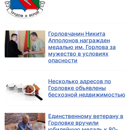
Горловчанин Никита
Апполонов награжден
медалью им. Горлова за
мужество в условиях
опасности
Несколько адресов по
Горловке объявлены
бесхозной недвижимостью
Единственному ветерану в
Горловке вручили
юбилейную медаль к 80-