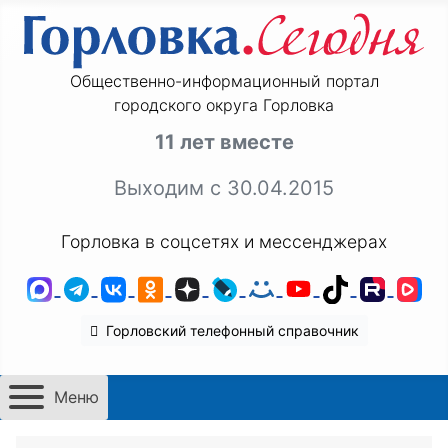
Общественно-информационный портал
городского округа Горловка
11 лет вместе
Выходим с 30.04.2015
Горловка в соцсетях и мессенджерах
MAX
Telegram
ВКонтакте
Одноклассники
Дзен
LiveJournal
Мой Мир
YouTube
TikTok
Rutu
VK
Горловский телефонный справочник
Меню