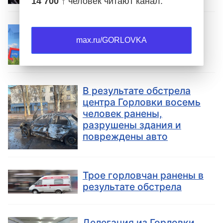
14 700 ↑
человек читают канал.
Руководство Горловки
выявило бесхозные
max.ru/GORLOVKA
объекты недвижимости
В результате обстрела
центра Горловки восемь
человек ранены,
разрушены здания и
повреждены авто
Трое горловчан ранены в
результате обстрела
Делегация из Горловки