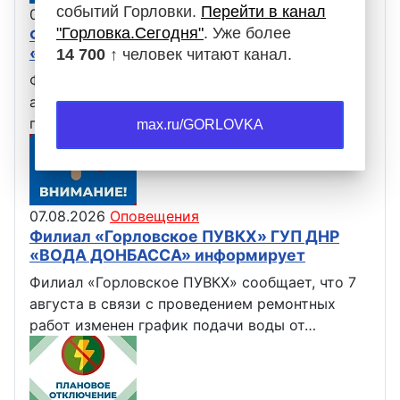
событий Горловки.
Перейти в канал
07.08.2026
Оповещения
"Горловка.Сегодня"
. Уже более
Филиал «Горловское ПУВКХ» ГУП ДНР
«ВОДА ДОНБАССА» информирует
14 700 ↑
человек читают канал.
Филиал «Горловское ПУВКХ» сообщает, что 8
августа с 04:00 до 10:00 в связи с изменением
графика работы фильтровальной…
max.ru/GORLOVKA
07.08.2026
Оповещения
Филиал «Горловское ПУВКХ» ГУП ДНР
«ВОДА ДОНБАССА» информирует
Филиал «Горловское ПУВКХ» сообщает, что 7
августа в связи с проведением ремонтных
работ изменен график подачи воды от…