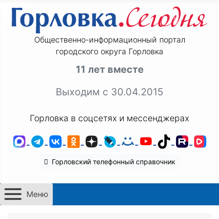
Общественно-информационный портал
городского округа Горловка
11 лет вместе
Выходим с 30.04.2015
Горловка в соцсетях и мессенджерах
MAX
Telegram
ВКонтакте
Одноклассники
Дзен
LiveJournal
Мой Мир
YouTube
TikTok
Rutu
VK
Горловский телефонный справочник
Меню