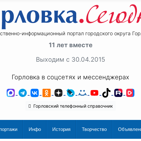
ственно-информационный портал городского округа Гор
11 лет вместе
Выходим с 30.04.2015
Горловка в соцсетях и мессенджерах
MAX
Telegram
ВКонтакте
Одноклассники
Дзен
LiveJournal
Мой Мир
YouTube
TikTok
Rutu
V
Горловский телефонный справочник
портажи
Инфо
История
Творчество
Объявлен