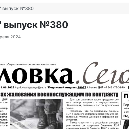
я" выпуск №380
я" выпуск №380
преля 2024