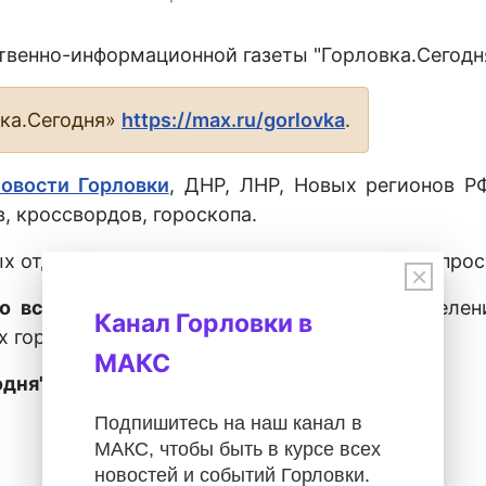
твенно-информационной газеты "Горловка.Сегодня
вка.Сегодня»
https://max.ru/gorlovka
.
новости Горловки
, ДНР, ЛНР, Новых регионов Р
, кроссвордов, гороскопа.
х отделениях города Горловка, а также у распрос
×
о всех городах ДНР
во всех почтовых отделен
Канал Горловки в
х городах ДНР.
МАКС
дня" – 28027.
Подпишитесь на наш канал в
МАКС, чтобы быть в курсе всех
новостей и событий Горловки.