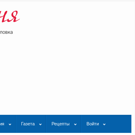
ловка
be
K Видео
ия
Газета
Рецепты
Войти