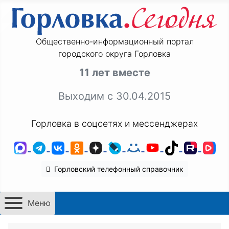
Общественно-информационный портал
городского округа Горловка
11 лет вместе
Выходим с 30.04.2015
Горловка в соцсетях и мессенджерах
MAX
Telegram
ВКонтакте
Одноклассники
Дзен
LiveJournal
Мой Мир
YouTube
TikTok
Rutu
VK
Горловский телефонный справочник
Меню