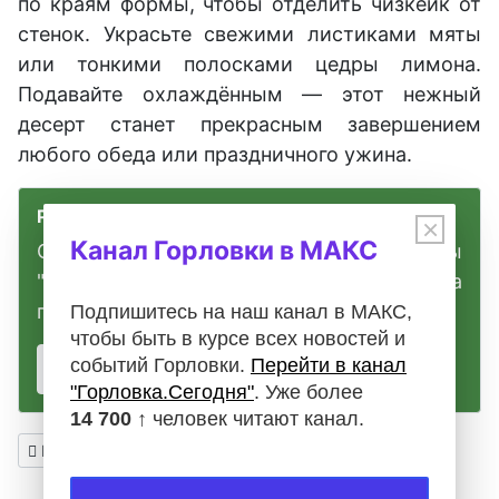
по краям формы, чтобы отделить чизкейк от
стенок. Украсьте свежими листиками мяты
или тонкими полосками цедры лимона.
Подавайте охлаждённым — этот нежный
десерт станет прекрасным завершением
любого обеда или праздничного ужина.
Размещено в печатном издании
×
Канал Горловки в МАКС
Опубликовано в печатном издании газеты
"Горловка.Сегодня". Для просмотра
перейдите по ссылке:
Подпишитесь на наш канал в МАКС,
чтобы быть в курсе всех новостей и
событий Горловки.
Перейти в канал
Смотреть
"Горловка.Сегодня"
. Уже более
14 700 ↑
человек читают канал.
Предыдущий: Нежный апельсиновый кекс с цитрусовыми н
Назад