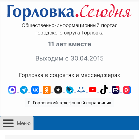
Общественно-информационный портал
городского округа Горловка
11 лет вместе
Выходим с 30.04.2015
Горловка в соцсетях и мессенджерах
MAX
Telegram
ВКонтакте
Одноклассники
Дзен
LiveJournal
Мой Мир
YouTube
TikTok
Rutu
VK
Горловский телефонный справочник
Меню