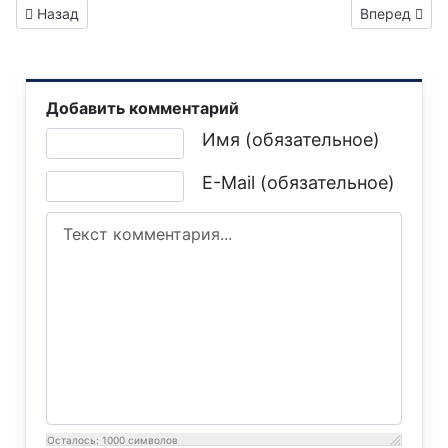
Предыдущий: Вниманию горловчан: отключение электроэне
Следующий:
Назад
Вперед
Добавить комментарий
Текст комментария
Имя (обязательное)
E-Mail (обязательное)
Осталось:
1000
символов