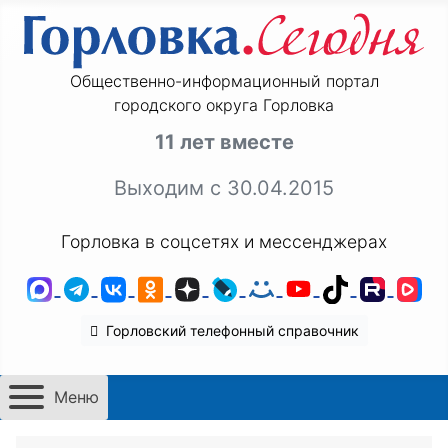
Общественно-информационный портал
городского округа Горловка
11 лет вместе
Выходим с 30.04.2015
Горловка в соцсетях и мессенджерах
MAX
Telegram
ВКонтакте
Одноклассники
Дзен
LiveJournal
Мой Мир
YouTube
TikTok
Rutu
VK
Горловский телефонный справочник
Меню