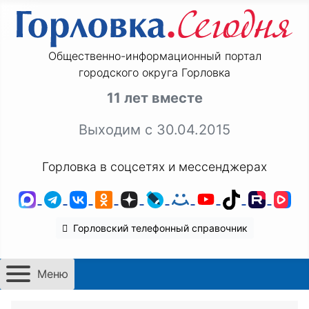
Общественно-информационный портал
городского округа Горловка
11 лет вместе
Выходим с 30.04.2015
Горловка в соцсетях и мессенджерах
MAX
Telegram
ВКонтакте
Одноклассники
Дзен
LiveJournal
Мой Мир
YouTube
TikTok
Rutu
VK
Горловский телефонный справочник
Меню