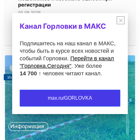
регистрации
05.08.2026
×
Операции с недвижимостью требуют особой
Канал Горловки в МАКС
внимательности. Будь то проверка документов
при покупке квартиры, регистрация…
Подпишитесь на наш канал в МАКС,
чтобы быть в курсе всех новостей и
событий Горловки.
Перейти в канал
"Горловка.Сегодня"
. Уже более
14 700 ↑
человек читают канал.
Информация
max.ru/GORLOVKA