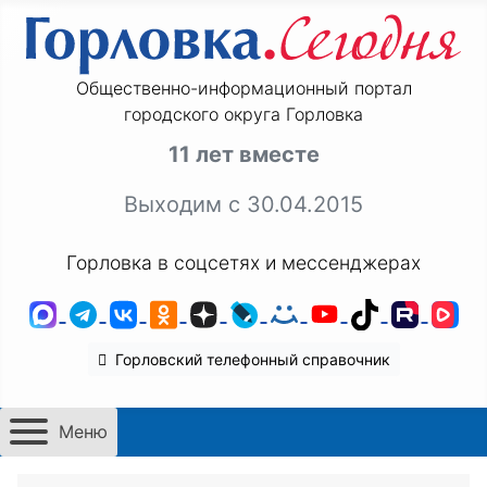
Общественно-информационный портал
городского округа Горловка
11 лет вместе
Выходим с 30.04.2015
Горловка в соцсетях и мессенджерах
MAX
Telegram
ВКонтакте
Одноклассники
Дзен
LiveJournal
Мой Мир
YouTube
TikTok
Rutu
VK
Горловский телефонный справочник
Меню