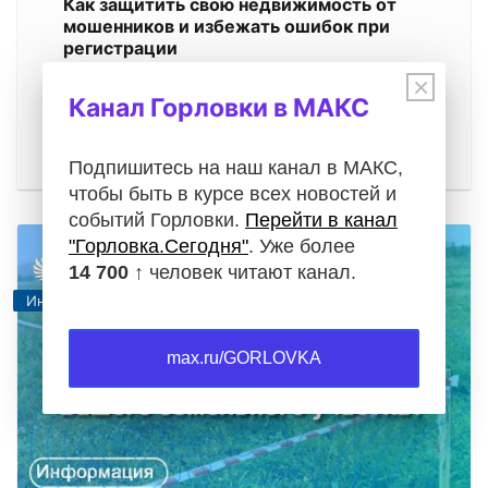
Как защитить свою недвижимость от
мошенников и избежать ошибок при
регистрации
05.08.2026
×
Канал Горловки в МАКС
Операции с недвижимостью требуют особой
внимательности. Будь то проверка документов
при покупке квартиры, регистрация…
Подпишитесь на наш канал в МАКС,
чтобы быть в курсе всех новостей и
событий Горловки.
Перейти в канал
"Горловка.Сегодня"
. Уже более
14 700 ↑
человек читают канал.
Информация
max.ru/GORLOVKA