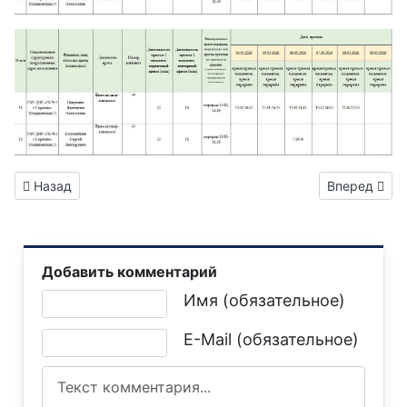
Предыдущий: Горловский филиал ГУП ДНР «ДОНСНАБКОМП
Следующий: 
Назад
Вперед
Добавить комментарий
Текст комментария
Имя (обязательное)
E-Mail (обязательное)