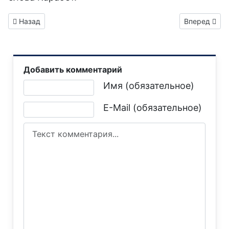
Предыдущий: Автобусы из Кузбасса прибыли в Горловку, ста
Следующий: 
Назад
Вперед
Добавить комментарий
Текст комментария
Имя (обязательное)
E-Mail (обязательное)