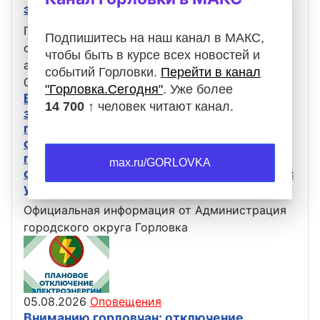
электроэнергии
Горловский Восточный РЭС сообщает, что в
Подпишитесь на наш канал в МАКС,
связи с проведением ремонтных работ 7
чтобы быть в курсе всех новостей и
августа с 09:00 до 15:00 не будет…
событий Горловки.
Перейти в канал
05.08.2026
Оповещения
"Горловка.Сегодня"
. Уже более
В связи с проведением ремонтных работ
14 700 ↑
человек читают канал.
завтра, 6 августа, автобусы, следующие
по маршрутам 16 и 18, не будут
осуществлять движение. Просьба с
пониманием отнестись к сложившейся
max.ru/GORLOVKA
ситуации и планировать свои маршруты с
учётом вышеизложенной информации.
Официальная информация от Администрация
городского округа Горловка
05.08.2026
Оповещения
Вниманию горловчан: отключение