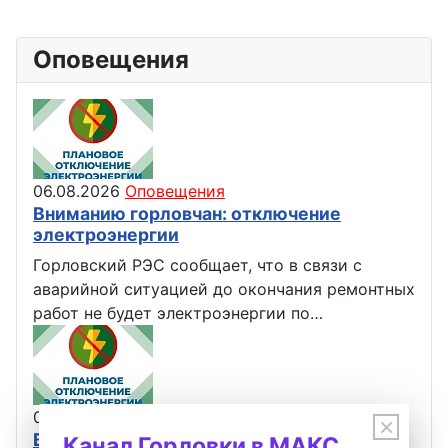
Оповещения
06.08.2026
Оповещения
Вниманию горловчан: отключение
электроэнергии
Горловский РЭС сообщает, что в связи с
аварийной ситуацией до окончания ремонтных
работ не будет электроэнергии по…
06.08.2026
Оповещения
×
Вниманию горловчан: отключение
Канал Горловки в МАКС