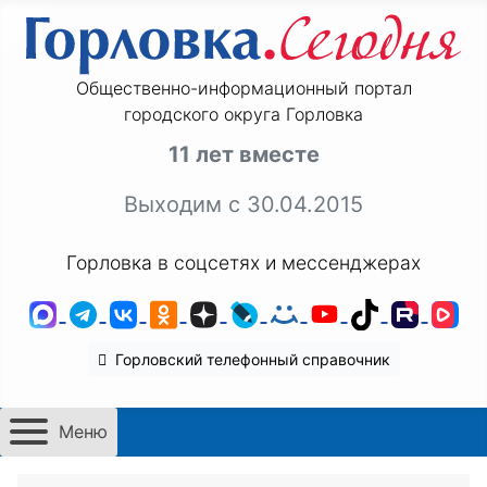
Общественно-информационный портал
городского округа Горловка
11 лет вместе
Выходим с 30.04.2015
Горловка в соцсетях и мессенджерах
MAX
Telegram
ВКонтакте
Одноклассники
Дзен
LiveJournal
Мой Мир
YouTube
TikTok
Rutu
VK
Горловский телефонный справочник
Меню