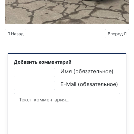
Предыдущий: О Полине Гладких из Горловки снимут докум
Следующий: 
Назад
Вперед
Добавить комментарий
Текст комментария
Имя (обязательное)
E-Mail (обязательное)