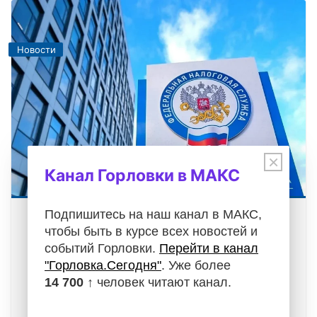
Новости
×
Канал Горловки в МАКС
Подпишитесь на наш канал в МАКС,
Получить сведения о счетах можно
чтобы быть в курсе всех новостей и
через «Личный кабинет
событий Горловки.
Перейти в канал
налогоплательщика»
"Горловка.Сегодня"
. Уже более
06.08.2026
14 700 ↑
человек читают канал.
ИФНС России по г. Горловке Донецкой Народной
Республики информирует!