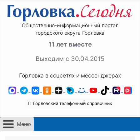
Общественно-информационный портал
городского округа Горловка
11 лет вместе
Выходим с 30.04.2015
Горловка в соцсетях и мессенджерах
MAX
Telegram
ВКонтакте
Одноклассники
Дзен
LiveJournal
Мой Мир
YouTube
TikTok
Rutu
VK
Горловский телефонный справочник
Меню