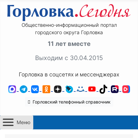
Общественно-информационный портал
городского округа Горловка
11 лет вместе
Выходим с 30.04.2015
Горловка в соцсетях и мессенджерах
MAX
Telegram
ВКонтакте
Одноклассники
Дзен
LiveJournal
Мой Мир
YouTube
TikTok
Rutu
VK
Горловский телефонный справочник
Меню