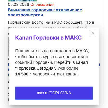
05.08.2026
Оповещения
Вниманию горловчан: отключение
электроэнергии
Горловский Восточный РЭС сообщает, что в
связи с проведением ремонтных работ 6
×
августа с 09:00 до 16:00 не будет…
Канал Горловки в МАКС
Подпишитесь на наш канал в МАКС,
чтобы быть в курсе всех новостей и
05.08.2026
Оповещения
событий Горловки.
Перейти в канал
Вниманию горловчан: график подачи воды
"Горловка.Сегодня"
. Уже более
на август 2026 года в ряд населённых
14 500 ↑
человек читают канал.
пунктов Горловки
Обращаем ваше внимание, что время
появления воды в населённых пунктах,
max.ru/GORLOVKA
указанных в таблице, зависит от удалённости
их…