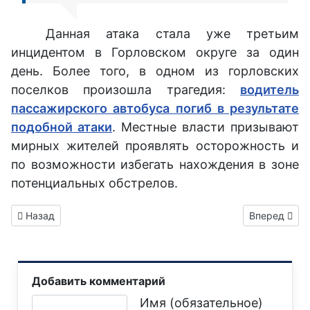
Данная атака стала уже третьим
инцидентом в Горловском округе за один
день. Более того, в одном из горловских
поселков произошла трагедия:
водитель
пассажирского автобуса погиб в результате
подобной атаки
. Местные власти призывают
мирных жителей проявлять осторожность и
по возможности избегать нахождения в зоне
потенциальных обстрелов.
Предыдущий: Горловчанам продлили правило отмены нулево
Следующий: 
Назад
Вперед
Добавить комментарий
Текст комментария
Имя (обязательное)