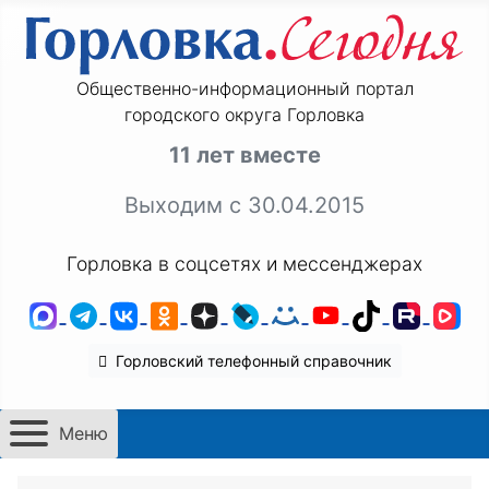
Общественно-информационный портал
городского округа Горловка
11 лет вместе
Выходим с 30.04.2015
Горловка в соцсетях и мессенджерах
MAX
Telegram
ВКонтакте
Одноклассники
Дзен
LiveJournal
Мой Мир
YouTube
TikTok
Rutu
VK
Горловский телефонный справочник
Меню