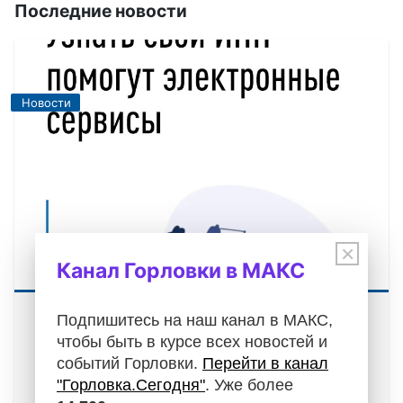
Последние новости
Новости
×
Канал Горловки в МАКС
Подпишитесь на наш канал в МАКС,
ИФНС России по г. Горловке Донецкой
Народной Республики информирует!
чтобы быть в курсе всех новостей и
событий Горловки.
Перейти в канал
07.08.2026
"Горловка.Сегодня"
. Уже более
Узнать свой ИНН помогут электронные сервисы