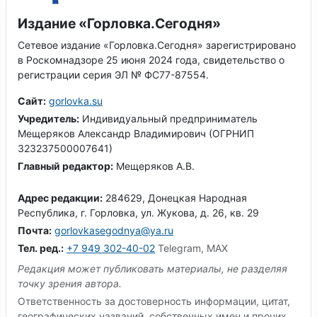
Издание «Горловка.Сегодня»
Сетевое издание «Горловка.Сегодня» зарегистрировано
в Роскомнадзоре 25 июня 2024 года, свидетельство о
регистрации серия ЭЛ № ФС77-87554.
Сайт:
gorlovka.su
Учредитель:
Индивидуальный предприниматель
Мещеряков Александр Владимирович (ОГРНИП
323237500007641)
Главный редактор:
Мещеряков А.В.
Адрес редакции:
284629, Донецкая Народная
Республика, г. Горловка, ул. Жукова, д. 26, кв. 29
Почта:
gorlovkasegodnya@ya.ru
Тел. ред.:
+7 949 302-40-02
Telegram, MAX
Редакция может публиковать материалы, не разделяя
точку зрения автора.
Ответственность за достоверность информации, цитат,
географических названий, собственных имен и прочих