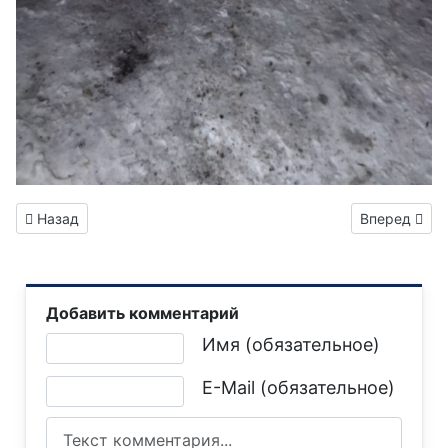
Предыдущий: Кузбасс организует отдых для детей из Горлов
Следующий: 
Назад
Вперед
Добавить комментарий
Текст комментария
Имя (обязательное)
E-Mail (обязательное)