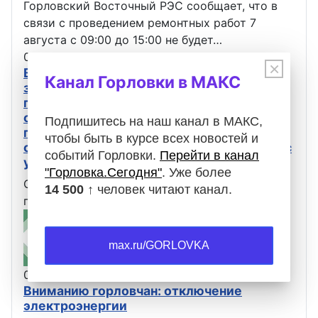
Горловский Восточный РЭС сообщает, что в
связи с проведением ремонтных работ 7
августа с 09:00 до 15:00 не будет…
05.08.2026
Оповещения
×
В связи с проведением ремонтных работ
Канал Горловки в МАКС
завтра, 6 августа, автобусы, следующие
по маршрутам 16 и 18, не будут
осуществлять движение. Просьба с
Подпишитесь на наш канал в МАКС,
пониманием отнестись к сложившейся
чтобы быть в курсе всех новостей и
ситуации и планировать свои маршруты с
событий Горловки.
Перейти в канал
учётом вышеизложенной информации.
"Горловка.Сегодня"
. Уже более
Официальная информация от Администрация
14 500 ↑
человек читают канал.
городского округа Горловка
max.ru/GORLOVKA
05.08.2026
Оповещения
Вниманию горловчан: отключение
электроэнергии