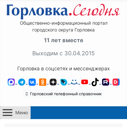
Общественно-информационный портал
городского округа Горловка
11 лет вместе
Выходим с 30.04.2015
Горловка в соцсетях и мессенджерах
MAX
Telegram
ВКонтакте
Одноклассники
Дзен
LiveJournal
Мой Мир
YouTube
TikTok
Rutu
VK
Горловский телефонный справочник
Меню