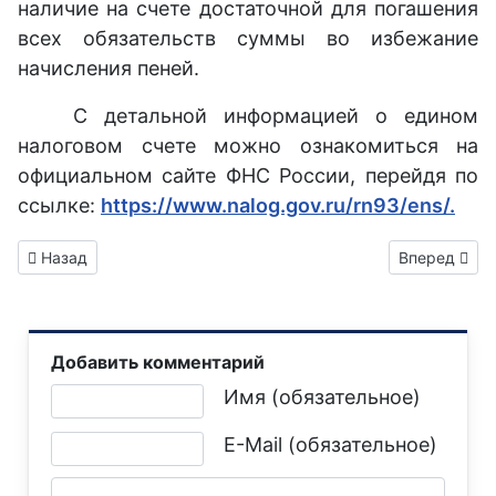
наличие на счете достаточной для погашения
всех обязательств суммы во избежание
начисления пеней.
С детальной информацией о едином
налоговом счете можно ознакомиться на
официальном сайте ФНС России, перейдя по
ссылке:
https://www.nalog.gov.ru/rn93/ens/.
Предыдущий: Память – великая сила народа «Знаю! Помню! 
Следующий: 
Назад
Вперед
Добавить комментарий
Текст комментария
Имя (обязательное)
E-Mail (обязательное)