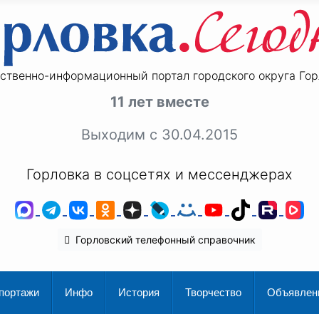
ственно-информационный портал городского округа Гор
11 лет вместе
Выходим с 30.04.2015
Горловка в соцсетях и мессенджерах
MAX
Telegram
ВКонтакте
Одноклассники
Дзен
LiveJournal
Мой Мир
YouTube
TikTok
Rutu
V
Горловский телефонный справочник
портажи
Инфо
История
Творчество
Объявлен