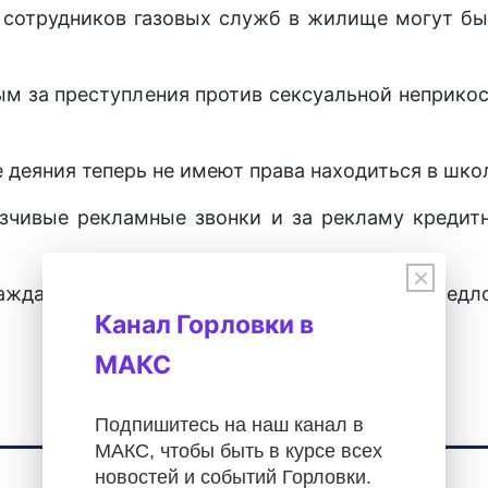
ь сотрудников газовых служб в жилище могут б
м за преступления против сексуальной неприко
 деяния теперь не имеют права находиться в школ
зчивые рекламные звонки и за рекламу кредит
×
ждан от нежелательных коммерческих предло
Канал Горловки в
МАКС
стороны ВСУ. Повреждение инфрастуктуры
Подпишитесь на наш канал в
МАКС, чтобы быть в курсе всех
новостей и событий Горловки.