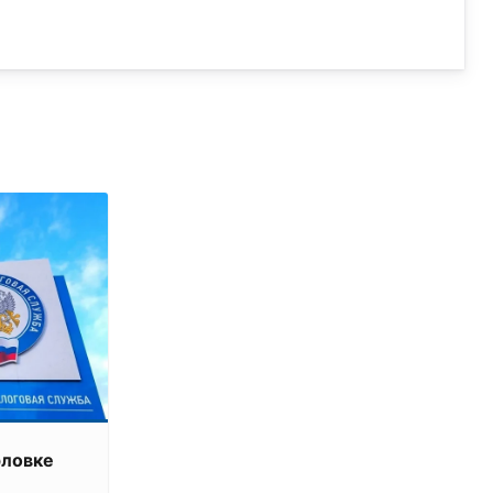
рловке