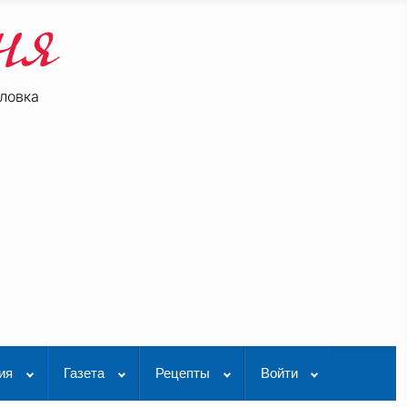
ловка
be
K Видео
ия
Газета
Рецепты
Войти