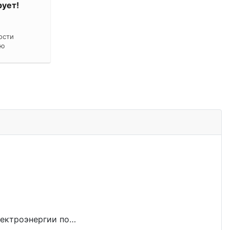
ует!
ости
ию
лектроэнергии по…