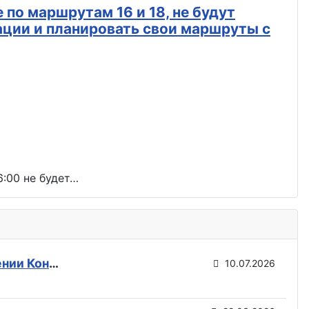
 по маршрутам 16 и 18, не будут
ации и планировать свои маршруты с
6:00 не будет…
В Горловке будет поспокойней: ВС РФ возвели флаги на всех ключевых точках при освобождении Константиновки
10.07.2026