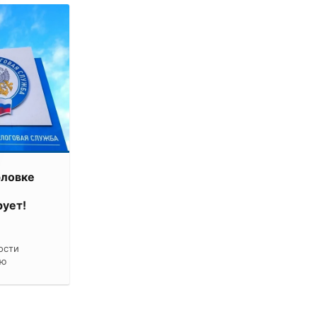
рловке
ует!
ости
ию