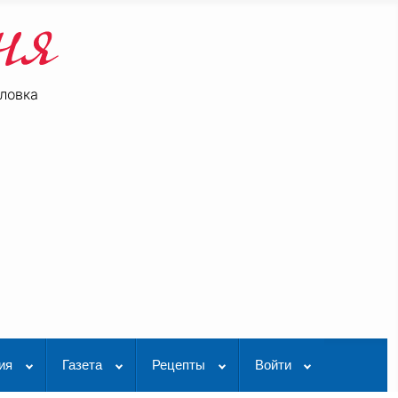
ловка
be
K Видео
ия
Газета
Рецепты
Войти