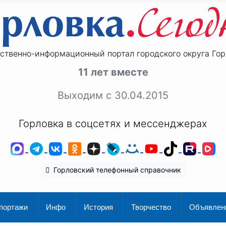
ственно-информационный портал городского округа Гор
11 лет вместе
Выходим с 30.04.2015
Горловка в соцсетях и мессенджерах
MAX
Telegram
ВКонтакте
Одноклассники
Дзен
LiveJournal
Мой Мир
YouTube
TikTok
Rutu
V
Горловский телефонный справочник
портажи
Инфо
История
Творчество
Объявлен