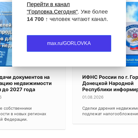
Перейти в канал
"Горловка.Сегодня"
. Уже более
14 700 ↑
человек читают канал.
Новости
max.ru/GORLOVKA
дачи документов на
ИФНС России по г. Го
рацию недвижимости
Донецкой Народной
 до 2027 года
Республики информир
6
01.08.2026
е собственники
Сделки дарения недвижим
ости в новых регионах
подлежат налогообложен
ой Федерации.