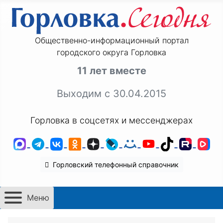
Общественно-информационный портал
городского округа Горловка
11 лет вместе
Выходим с 30.04.2015
Горловка в соцсетях и мессенджерах
MAX
Telegram
ВКонтакте
Одноклассники
Дзен
LiveJournal
Мой Мир
YouTube
TikTok
Rutu
VK
Горловский телефонный справочник
Меню