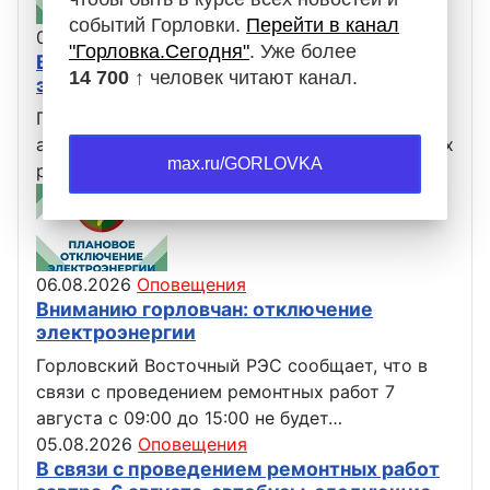
событий Горловки.
Перейти в канал
06.08.2026
Оповещения
"Горловка.Сегодня"
. Уже более
Вниманию горловчан: отключение
14 700 ↑
человек читают канал.
электроэнергии
Горловский РЭС сообщает, что в связи с
аварийной ситуацией до окончания ремонтных
max.ru/GORLOVKA
работ не будет электроэнергии по…
06.08.2026
Оповещения
Вниманию горловчан: отключение
электроэнергии
Горловский Восточный РЭС сообщает, что в
связи с проведением ремонтных работ 7
августа с 09:00 до 15:00 не будет…
05.08.2026
Оповещения
В связи с проведением ремонтных работ