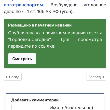
автотранспортом
. Возбуждено уголовное
дело по ч. 1 ст. 166 УК РФ (угон).
Размещено в печатном издании
Опубликовано в печатном издании газеты
"Горловка.Сегодня". Для просмотра
перейдите по ссылке:
Смотреть
Предыдущий: В результате атаки ВСУ в Горловке при испол
Следующий: 
Назад
Вперед
Добавить комментарий
Текст комментария
Имя (обязательное)