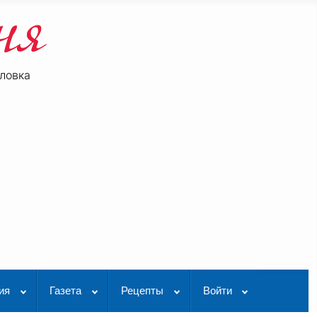
ловка
be
K Видео
ия
Газета
Рецепты
Войти