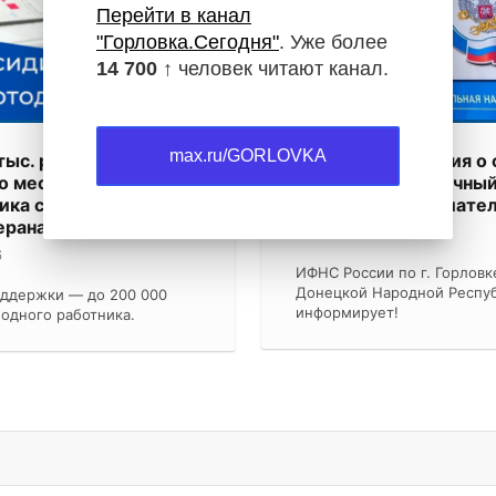
Перейти в канал
"Горловка.Сегодня"
. Уже более
14 700 ↑
человек читают канал.
max.ru/GORLOVKA
тыс. руб. за создание
Получить сведения о 
о места для
можно через «Личны
ика с инвалидностью
кабинет налогоплате
ерана СВО
06.08.2026
6
ИФНС России по г. Горловк
Донецкой Народной Респу
оддержки — до 200 000
информирует!
 одного работника.