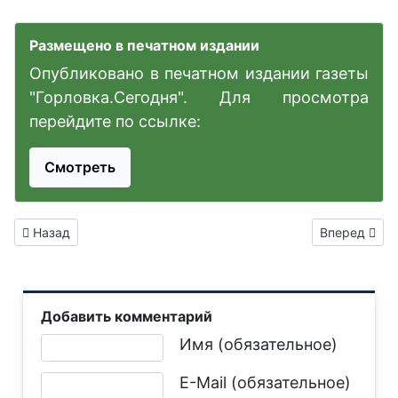
Размещено в печатном издании
Опубликовано в печатном издании газеты
"Горловка.Сегодня". Для просмотра
перейдите по ссылке:
Смотреть
Предыдущий: В ДНР с 2025 года применение контрольно-ка
Следующий: 
Назад
Вперед
Добавить комментарий
Текст комментария
Имя (обязательное)
E-Mail (обязательное)