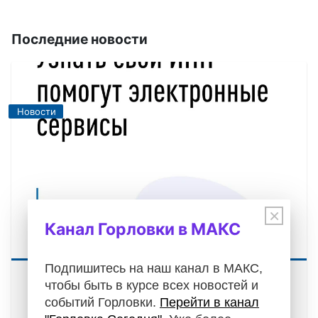
Последние новости
Новости
×
Канал Горловки в МАКС
Подпишитесь на наш канал в МАКС,
ИФНС России по г. Горловке Донецкой
чтобы быть в курсе всех новостей и
Народной Республики информирует!
событий Горловки.
Перейти в канал
07.08.2026