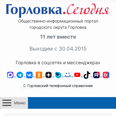
Общественно-информационный портал
городского округа Горловка
11 лет вместе
Выходим с 30.04.2015
Горловка в соцсетях и мессенджерах
MAX
Telegram
ВКонтакте
Одноклассники
Дзен
LiveJournal
Мой Мир
YouTube
TikTok
Rutu
VK
Горловский телефонный справочник
Меню