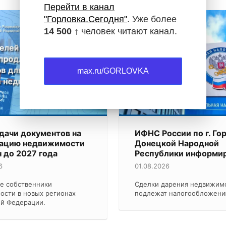
Перейти в канал
"Горловка.Сегодня"
. Уже более
14 500 ↑
человек читают канал.
Новости
max.ru/GORLOVKA
дачи документов на
ИФНС России по г. Го
рацию недвижимости
Донецкой Народной
 до 2027 года
Республики информир
6
01.08.2026
е собственники
Сделки дарения недвижим
ости в новых регионах
подлежат налогообложен
ой Федерации.