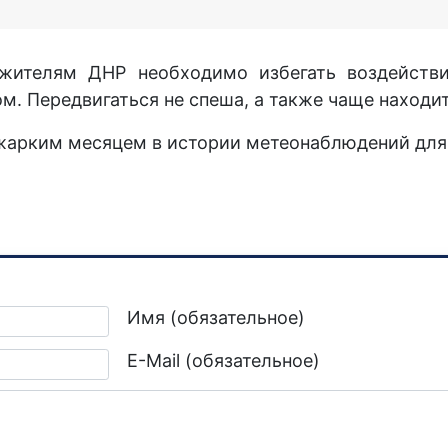
ителям ДНР необходимо избегать воздействи
 Передвигаться не спеша, а также чаще находит
жарким месяцем в истории метеонаблюдений для 
можно и в Ростовской области
Имя (обязательное)
E-Mail (обязательное)