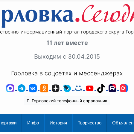
ственно-информационный портал городского округа Гор
11 лет вместе
Выходим с 30.04.2015
Горловка в соцсетях и мессенджерах
MAX
Telegram
ВКонтакте
Одноклассники
Дзен
LiveJournal
Мой Мир
YouTube
TikTok
Rutu
V
Горловский телефонный справочник
портажи
Инфо
История
Творчество
Объявлен