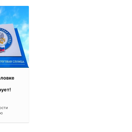
рловке
ует!
ости
ию