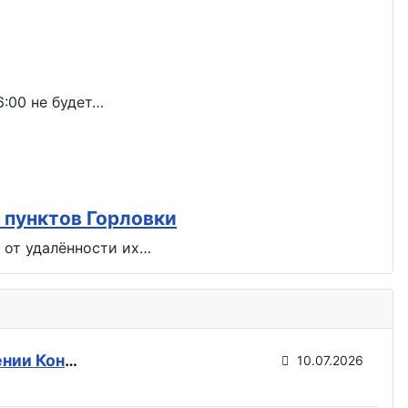
6:00 не будет…
 пунктов Горловки
т от удалённости их…
В Горловке будет поспокойней: ВС РФ возвели флаги на всех ключевых точках при освобождении Константиновки
10.07.2026