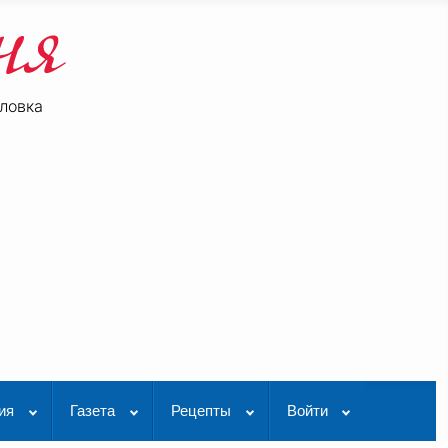
ловка
be
K Видео
ия
Газета
Рецепты
Войти