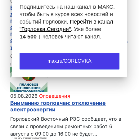
05.08.2026
Оповещения
Подпишитесь на наш канал в МАКС,
В связи с проведением ремонтных работ
завтра, 6 августа, автобусы, следующие
чтобы быть в курсе всех новостей и
по маршрутам 16 и 18, не будут
событий Горловки.
Перейти в канал
осуществлять движение. Просьба с
"Горловка.Сегодня"
. Уже более
пониманием отнестись к сложившейся
14 500 ↑
человек читают канал.
ситуации и планировать свои маршруты с
учётом вышеизложенной информации.
Официальная информация от Администрация
max.ru/GORLOVKA
городского округа Горловка
05.08.2026
Оповещения
Вниманию горловчан: отключение
электроэнергии
Горловский Восточный РЭС сообщает, что в
связи с проведением ремонтных работ 6
августа с 09:00 до 16:00 не будет…