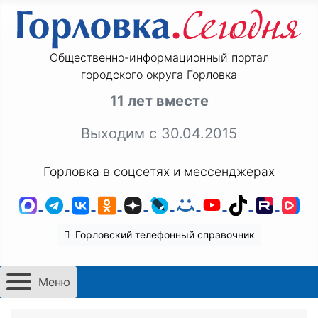
Общественно-информационный портал
городского округа Горловка
11 лет вместе
Выходим с 30.04.2015
Горловка в соцсетях и мессенджерах
MAX
Telegram
ВКонтакте
Одноклассники
Дзен
LiveJournal
Мой Мир
YouTube
TikTok
Rutu
VK
Горловский телефонный справочник
Меню