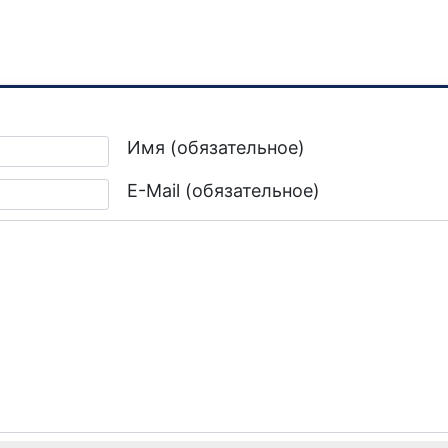
чала 2026 года в Горловке на территории Калининского района
Имя (обязательное)
E-Mail (обязательное)