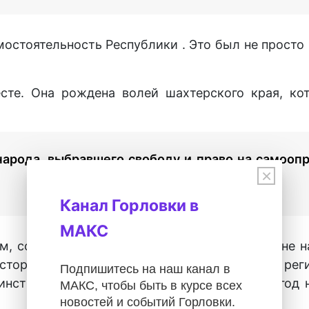
мостоятельность Республики . Это был не просто
сте. Она рождена волей шахтерского края, ко
арода, выбравшего свободу и право на самоопр
×
Канал Горловки в
МАКС
, совершивший госпереворот, показал, что не 
сторию, Горловка вместе с Донецком и всем рег
Подпишитесь на наш канал в
инства народа, помнящего, какой ценой 81 год
МАКС, чтобы быть в курсе всех
новостей и событий Горловки.