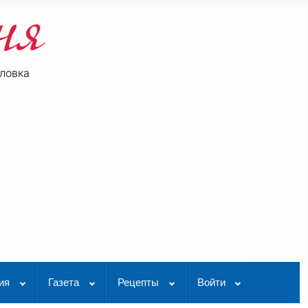
ловка
be
K Видео
ия
Газета
Рецепты
Войти