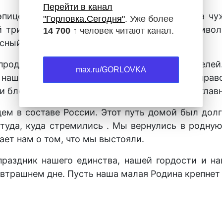
Перейти в канал
эпицентре борьбы. Горловка не пряталась за ч
"Горловка.Сегодня"
. Уже более
й триколор. Цвета нашего флага глубоко символ
14 700 ↑
человек читают канал.
сный — крови, пролитой за свободу.
родолжением подвига поколения Победителей. 
max.ru/GORLOVKA
 нашей современности, мы вновь осознали: прав
и блокады, потерями и болью, но сохранили глав
ем в составе России. Этот путь домой был дол
туда, куда стремились . Мы вернулись в родную 
ет нам о том, что мы выстояли.
раздник нашего единства, нашей гордости и на
втрашнем дне. Пусть наша малая Родина крепнет 