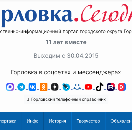
ственно-информационный портал городского округа Гор
11 лет вместе
Выходим с 30.04.2015
Горловка в соцсетях и мессенджерах
MAX
Telegram
ВКонтакте
Одноклассники
Дзен
LiveJournal
Мой Мир
YouTube
TikTok
Rutu
V
Горловский телефонный справочник
портажи
Инфо
История
Творчество
Объявлен