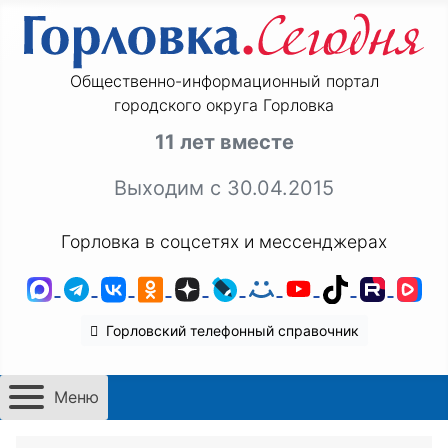
Общественно-информационный портал
городского округа Горловка
11 лет вместе
Выходим с 30.04.2015
Горловка в соцсетях и мессенджерах
MAX
Telegram
ВКонтакте
Одноклассники
Дзен
LiveJournal
Мой Мир
YouTube
TikTok
Rutu
VK
Горловский телефонный справочник
Меню