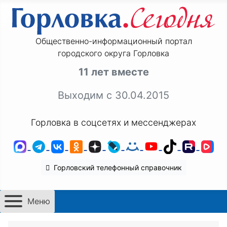
Общественно-информационный портал
городского округа Горловка
11 лет вместе
Выходим с 30.04.2015
Горловка в соцсетях и мессенджерах
MAX
Telegram
ВКонтакте
Одноклассники
Дзен
LiveJournal
Мой Мир
YouTube
TikTok
Rutu
VK
Горловский телефонный справочник
Меню