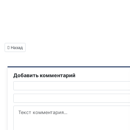
Предыдущий: 📣Вниманию горловчан: отключение электроэ
Назад
Добавить комментарий
Текст комментария