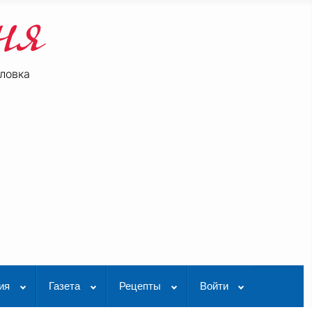
ловка
be
K Видео
ия
Газета
Рецепты
Войти