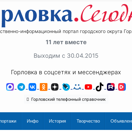
ственно-информационный портал городского округа Гор
11 лет вместе
Выходим с 30.04.2015
Горловка в соцсетях и мессенджерах
MAX
Telegram
ВКонтакте
Одноклассники
Дзен
LiveJournal
Мой Мир
YouTube
TikTok
Rutu
V
Горловский телефонный справочник
портажи
Инфо
История
Творчество
Объявлен