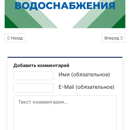
Предыдущий: В результате бытового пожара в Центрально-
Следующий: 
Назад
Вперед
Добавить комментарий
Текст комментария
Имя (обязательное)
E-Mail (обязательное)