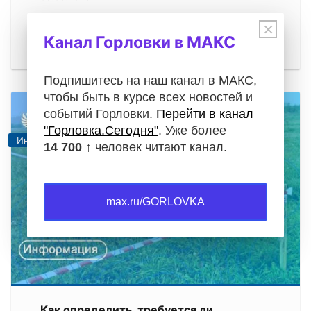
Операции с недвижимостью требуют особой
×
внимательности. Будь то проверка документов
Канал Горловки в МАКС
при покупке квартиры, регистрация…
Подпишитесь на наш канал в МАКС,
чтобы быть в курсе всех новостей и
событий Горловки.
Перейти в канал
"Горловка.Сегодня"
. Уже более
Информация
14 700 ↑
человек читают канал.
max.ru/GORLOVKA
Как определить, требуется ли