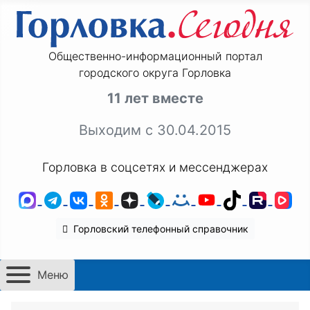
Общественно-информационный портал
городского округа Горловка
11 лет вместе
Выходим с 30.04.2015
Горловка в соцсетях и мессенджерах
MAX
Telegram
ВКонтакте
Одноклассники
Дзен
LiveJournal
Мой Мир
YouTube
TikTok
Rutu
VK
Горловский телефонный справочник
Меню