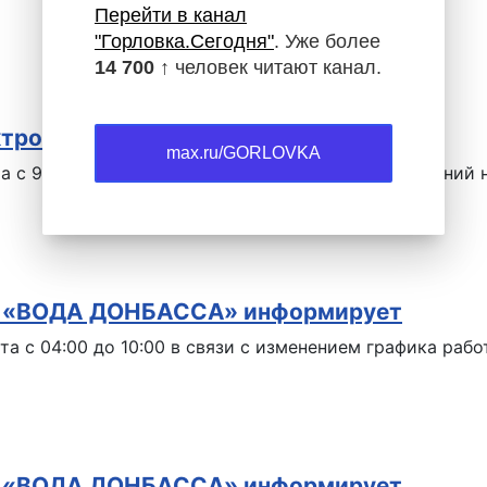
Перейти в канал
"Горловка.Сегодня"
. Уже более
14 700 ↑
человек читают канал.
ктроэнергии
max.ru/GORLOVKA
а с 9:00 до 11:00 на время оперативных переключений 
Р «ВОДА ДОНБАССА» информирует
та с 04:00 до 10:00 в связи с изменением графика ра
Р «ВОДА ДОНБАССА» информирует