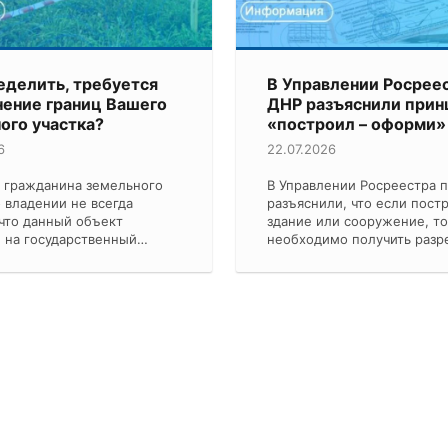
еделить, требуется
В Управлении Росрее
нение границ Вашего
ДНР разъяснили прин
ого участка?
«построил – оформи»
6
22.07.2026
 гражданина земельного
В Управлении Росреестра 
о владении не всегда
разъяснили, что если пост
 что данный объект
здание или сооружение, то
 на государственный…
необходимо получить раз