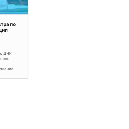
стра по
цип
по ДНР
роено
решение…