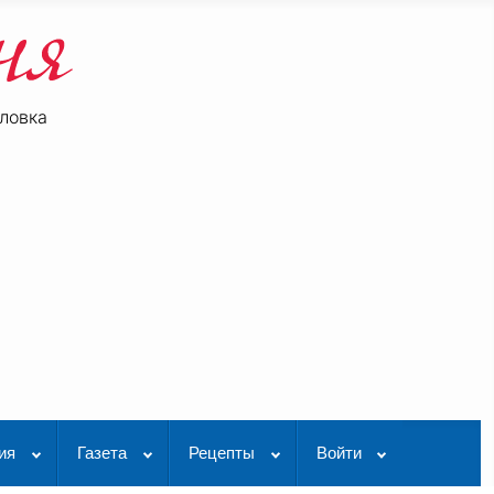
ловка
be
K Видео
ия
Газета
Рецепты
Войти