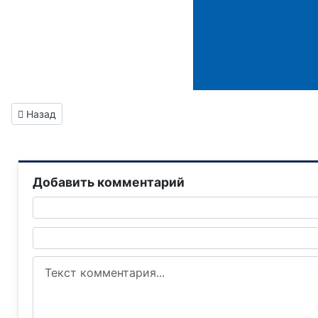
Предыдущий: 📢Вниманию горловчан: график подачи воды н
Назад
Добавить комментарий
Текст комментария