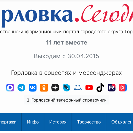
ственно-информационный портал городского округа Гор
11 лет вместе
Выходим с 30.04.2015
Горловка в соцсетях и мессенджерах
MAX
Telegram
ВКонтакте
Одноклассники
Дзен
LiveJournal
Мой Мир
YouTube
TikTok
Rutu
V
Горловский телефонный справочник
портажи
Инфо
История
Творчество
Объявлен