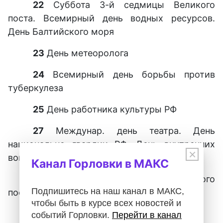
22
Суббота 3-й седмицы Великого
поста. Всемирный день водных ресурсов.
День Балтийского моря
23
День метеоролога
24
Всемирный день борьбы против
туберкулеза
25
День работника культуры РФ
27
Междунар. день театра. День
национально гвардии РФ. День внутренних
×
войск МВД РФ
Канал Горловки в МАКС
29
Суббота 4-й седмицы Великого
Подпишитесь на наш канал в МАКС,
поста
чтобы быть в курсе всех новостей и
АПРЕЛЬ
событий Горловки.
Перейти в канал