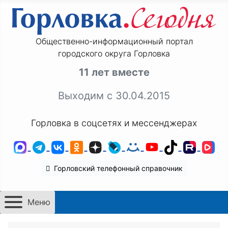
Общественно-информационный портал
городского округа Горловка
11 лет вместе
Выходим с 30.04.2015
Горловка в соцсетях и мессенджерах
MAX
Telegram
ВКонтакте
Одноклассники
Дзен
LiveJournal
Мой Мир
YouTube
TikTok
Rutu
VK
Горловский телефонный справочник
Меню