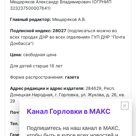
Мещеряков Александр Владимирович (ОГРНИП
323237500007641)
Главный редактор:
Мещеряков А.В.
Подписной индекс: 28027
(подписаться можно во
всех городах ДНР во всех отделениях ГУП ДНР "Почта
Донбасса")
Цена:
свободная цена
Для детей старше 16 лет
Форма распространения:
газета
Адрес редакции и адрес издателя:
284629, Респ.
Донецкая Народная, г. Горловка, ул. Жукова, д. 26, кв.
29
×
Канал Горловки в МАКС
Почта
:
gorlovkasegodnya@ya.ru
Тел. ред.:
+7 949 302-40-02
Telegram, MAX
Подпишитесь на наш канал в МАКС,
Газета зарегистрирована
Федеральной службой по
чтобы быть в курсе всех новостей и