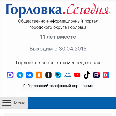
Общественно-информационный портал
городского округа Горловка
11 лет вместе
Выходим с 30.04.2015
Горловка в соцсетях и мессенджерах
MAX
Telegram
ВКонтакте
Одноклассники
Дзен
LiveJournal
Мой Мир
YouTube
TikTok
Rutu
VK
Горловский телефонный справочник
Меню