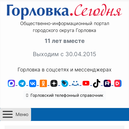
Общественно-информационный портал
городского округа Горловка
11 лет вместе
Выходим с 30.04.2015
Горловка в соцсетях и мессенджерах
MAX
Telegram
ВКонтакте
Одноклассники
Дзен
LiveJournal
Мой Мир
YouTube
TikTok
Rutu
VK
Горловский телефонный справочник
Меню