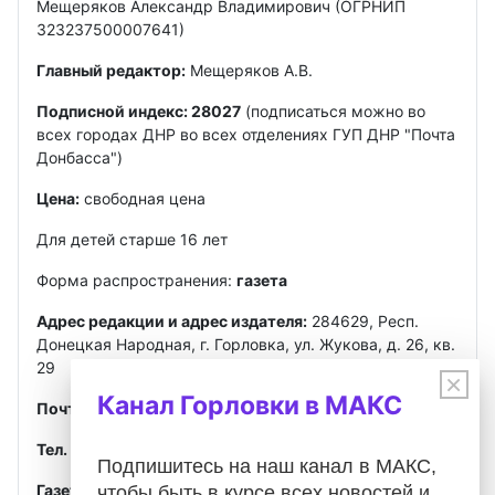
Мещеряков Александр Владимирович (ОГРНИП
323237500007641)
Главный редактор:
Мещеряков А.В.
Подписной индекс: 28027
(подписаться можно во
всех городах ДНР во всех отделениях ГУП ДНР "Почта
Донбасса")
Цена:
свободная цена
Для детей старше 16 лет
Форма распространения:
газета
Адрес редакции и адрес издателя:
284629, Респ.
Донецкая Народная, г. Горловка, ул. Жукова, д. 26, кв.
29
×
Канал Горловки в МАКС
Почта
:
gorlovkasegodnya@ya.ru
Тел. ред.:
+7 949 302-40-02
Telegram, MAX
Подпишитесь на наш канал в МАКС,
Газета зарегистрирована
Федеральной службой по
чтобы быть в курсе всех новостей и