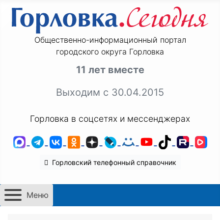
Общественно-информационный портал
городского округа Горловка
11 лет вместе
Выходим с 30.04.2015
Горловка в соцсетях и мессенджерах
MAX
Telegram
ВКонтакте
Одноклассники
Дзен
LiveJournal
Мой Мир
YouTube
TikTok
Rutu
VK
Горловский телефонный справочник
Меню