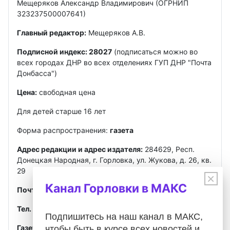
Мещеряков Александр Владимирович (ОГРНИП
323237500007641)
Главный редактор:
Мещеряков А.В.
Подписной индекс: 28027
(подписаться можно во
всех городах ДНР во всех отделениях ГУП ДНР "Почта
Донбасса")
Цена:
свободная цена
Для детей старше 16 лет
Форма распространения:
газета
Адрес редакции и адрес издателя:
284629, Респ.
Донецкая Народная, г. Горловка, ул. Жукова, д. 26, кв.
29
×
Канал Горловки в МАКС
Почта
:
gorlovkasegodnya@ya.ru
Тел. ред.:
+7 949 302-40-02
Telegram, MAX
Подпишитесь на наш канал в МАКС,
Газета зарегистрирована
Федеральной службой по
чтобы быть в курсе всех новостей и