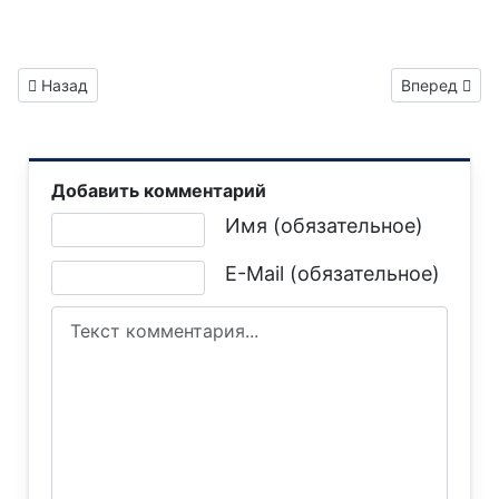
Предыдущий: Газета "Горловка.Сегодня" выпуск №583
Следующий: 
Назад
Вперед
Добавить комментарий
Текст комментария
Имя (обязательное)
E-Mail (обязательное)