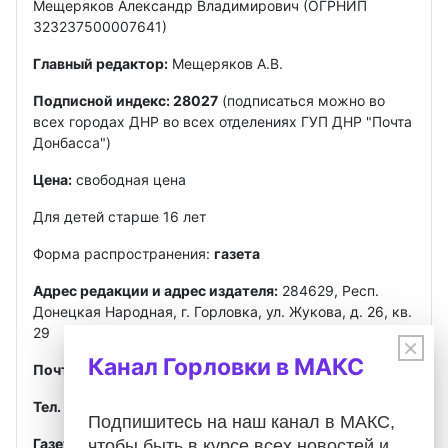
Мещеряков Александр Владимирович (ОГРНИП
323237500007641)
Главный редактор:
Мещеряков А.В.
Подписной индекс: 28027
(подписаться можно во
всех городах ДНР во всех отделениях ГУП ДНР "Почта
Донбасса")
Цена:
свободная цена
Для детей старше 16 лет
Форма распространения:
газета
Адрес редакции и адрес издателя:
284629, Респ.
Донецкая Народная, г. Горловка, ул. Жукова, д. 26, кв.
29
×
Канал Горловки в МАКС
Почта
:
gorlovkasegodnya@ya.ru
Тел. ред.:
+7 949 302-40-02
Telegram, MAX
Подпишитесь на наш канал в МАКС,
Газета зарегистрирована
Федеральной службой по
чтобы быть в курсе всех новостей и