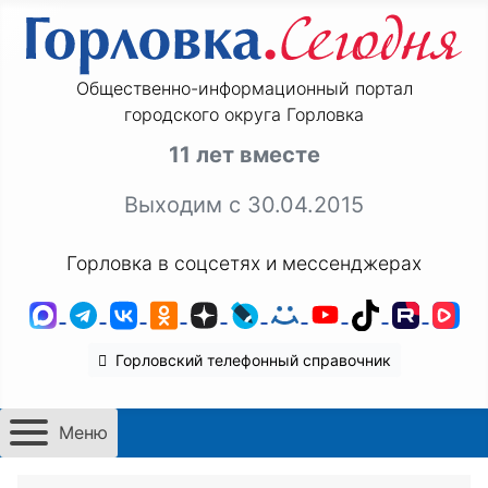
Общественно-информационный портал
городского округа Горловка
11 лет вместе
Выходим с 30.04.2015
Горловка в соцсетях и мессенджерах
MAX
Telegram
ВКонтакте
Одноклассники
Дзен
LiveJournal
Мой Мир
YouTube
TikTok
Rutu
VK
Горловский телефонный справочник
Меню