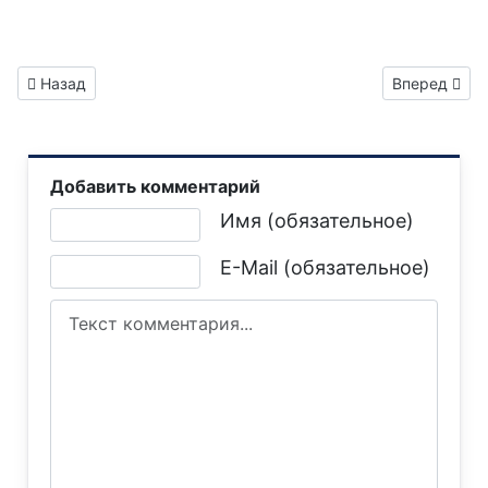
Предыдущий: Газета "Горловка.Сегодня" выпуск №568
Следующий: 
Назад
Вперед
Добавить комментарий
Текст комментария
Имя (обязательное)
E-Mail (обязательное)