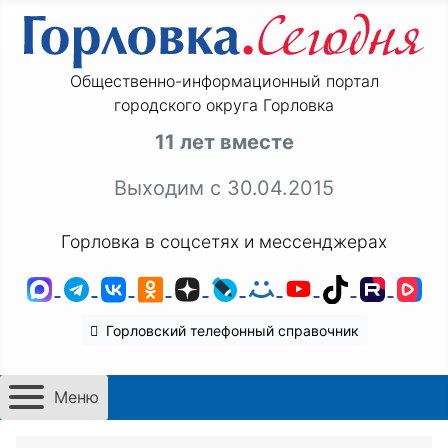
Общественно-информационный портал
городского округа Горловка
11 лет вместе
Выходим с 30.04.2015
Горловка в соцсетях и мессенджерах
MAX
Telegram
ВКонтакте
Одноклассники
Дзен
LiveJournal
Мой Мир
YouTube
TikTok
Rutu
VK
Горловский телефонный справочник
Меню