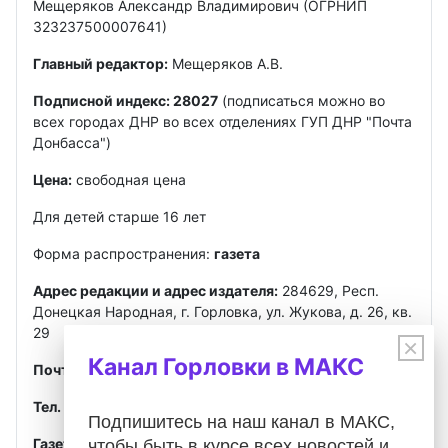
Мещеряков Александр Владимирович (ОГРНИП
323237500007641)
Главный редактор:
Мещеряков А.В.
Подписной индекс: 28027
(подписаться можно во
всех городах ДНР во всех отделениях ГУП ДНР "Почта
Донбасса")
Цена:
свободная цена
Для детей старше 16 лет
Форма распространения:
газета
Адрес редакции и адрес издателя:
284629, Респ.
Донецкая Народная, г. Горловка, ул. Жукова, д. 26, кв.
29
×
Канал Горловки в МАКС
Почта
:
gorlovkasegodnya@ya.ru
Тел. ред.:
+7 949 302-40-02
Telegram, MAX
Подпишитесь на наш канал в МАКС,
Газета зарегистрирована
Федеральной службой по
чтобы быть в курсе всех новостей и