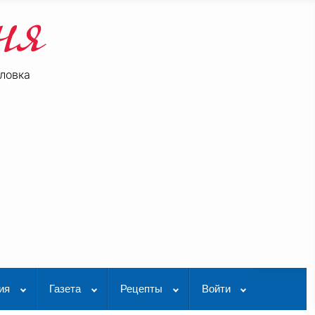
ловка
be
K Видео
ия
Газета
Рецепты
Войти