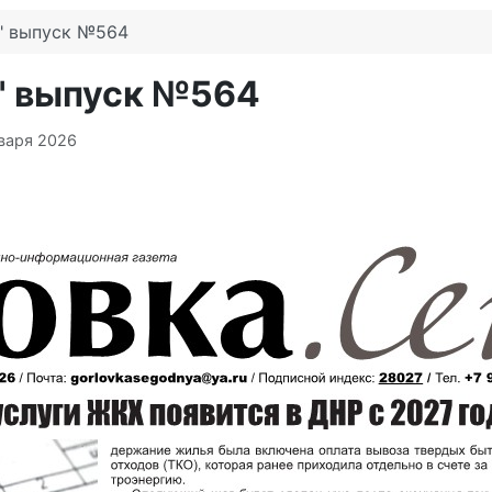
я" выпуск №564
я" выпуск №564
варя 2026