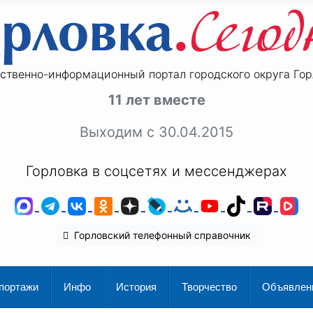
ственно-информационный портал городского округа Гор
11 лет вместе
Выходим с 30.04.2015
Горловка в соцсетях и мессенджерах
MAX
Telegram
ВКонтакте
Одноклассники
Дзен
LiveJournal
Мой Мир
YouTube
TikTok
Rutu
V
Горловский телефонный справочник
портажи
Инфо
История
Творчество
Объявлен