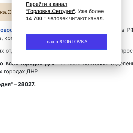
Перейти в канал
"Горловка.Сегодня"
. Уже более
вка.Сегодня»
https://max.ru/gorlovka
.
14 700 ↑
человек читают канал.
новости Горловки
, ДНР, ЛНР, Новых регионов Р
, кроссвордов, гороскопа.
max.ru/GORLOVKA
х отделениях города Горловка, а также у распрос
о всех городах ДНР
во всех почтовых отделен
х городах ДНР.
дня" – 28027.