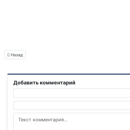
Предыдущий: Газета "Горловка.Сегодня" выпуск №565
Назад
Добавить комментарий
Текст комментария